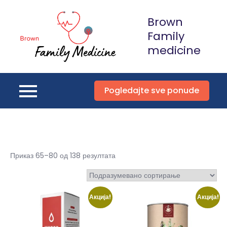
Skip
Brown
to
content
Family
medicine
Pogledajte sve ponude
Приказ 65–80 од 138 резултата
Акција!
Акција!