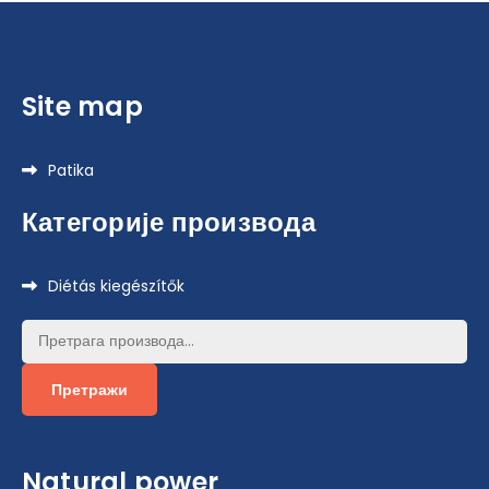
Site map
Patika
Категорије производа
Diétás kiegészítők
Претрага
за:
Претражи
Natural power