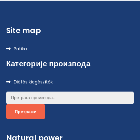
Site map
Patika
Категорије производа
Diétás kiegészítők
Претрага
за:
Претражи
Natural power