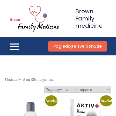
Skip
Brown
to
content
Family
medicine
Pogledajte sve ponude
Приказ 1–16 од 138 резултата
Акција!
Акција!