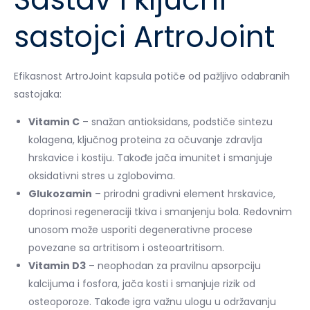
sastojci ArtroJoint
Efikasnost ArtroJoint kapsula potiče od pažljivo odabranih
sastojaka:
Vitamin C
– snažan antioksidans, podstiče sintezu
kolagena, ključnog proteina za očuvanje zdravlja
hrskavice i kostiju. Takođe jača imunitet i smanjuje
oksidativni stres u zglobovima.
Glukozamin
– prirodni gradivni element hrskavice,
doprinosi regeneraciji tkiva i smanjenju bola. Redovnim
unosom može usporiti degenerativne procese
povezane sa artritisom i osteoartritisom.
Vitamin D3
– neophodan za pravilnu apsorpciju
kalcijuma i fosfora, jača kosti i smanjuje rizik od
osteoporoze. Takođe igra važnu ulogu u održavanju