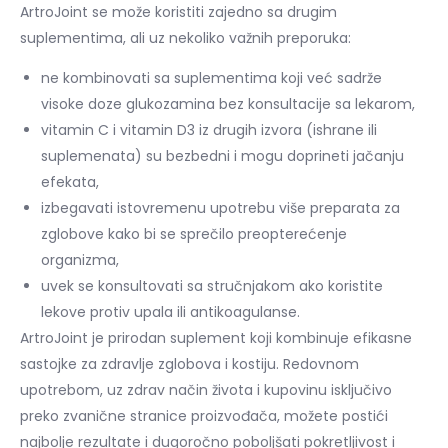
ArtroJoint se može koristiti zajedno sa drugim
suplementima, ali uz nekoliko važnih preporuka:
ne kombinovati sa suplementima koji već sadrže
visoke doze glukozamina bez konsultacije sa lekarom,
vitamin C i vitamin D3 iz drugih izvora (ishrane ili
suplemenata) su bezbedni i mogu doprineti jačanju
efekata,
izbegavati istovremenu upotrebu više preparata za
zglobove kako bi se sprečilo preopterećenje
organizma,
uvek se konsultovati sa stručnjakom ako koristite
lekove protiv upala ili antikoagulanse.
ArtroJoint je prirodan suplement koji kombinuje efikasne
sastojke za zdravlje zglobova i kostiju. Redovnom
upotrebom, uz zdrav način života i kupovinu isključivo
preko zvanične stranice proizvođača, možete postići
najbolje rezultate i dugoročno poboljšati pokretljivost i