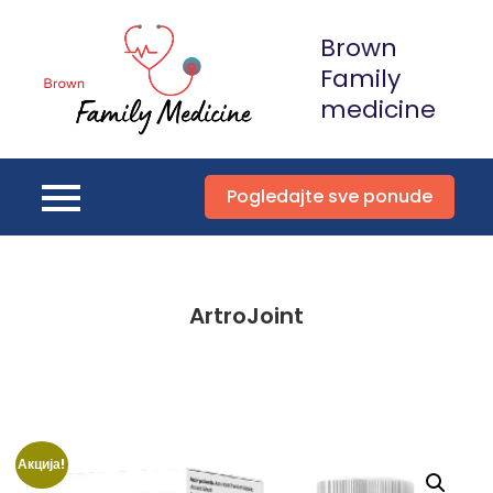
Skip
Brown
to
content
Family
medicine
Pogledajte sve ponude
ArtroJoint
Акција!