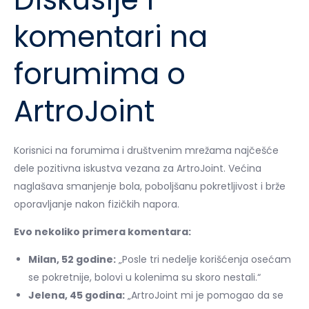
komentari na
forumima o
ArtroJoint
Korisnici na forumima i društvenim mrežama najčešće
dele pozitivna iskustva vezana za ArtroJoint. Većina
naglašava smanjenje bola, poboljšanu pokretljivost i brže
oporavljanje nakon fizičkih napora.
Evo nekoliko primera komentara:
Milan, 52 godine:
„Posle tri nedelje korišćenja osećam
se pokretnije, bolovi u kolenima su skoro nestali.“
Jelena, 45 godina:
„ArtroJoint mi je pomogao da se