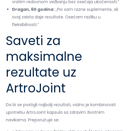
vratim redovnom vežbanju bez osećaja ukočenosti.“
Dragan, 60 godina:
„Pio sam razne suplemente, ali
ovaj zaista daje rezultate. Osećam razliku u
fleksibilnosti.“
Saveti za
maksimalne
rezultate uz
ArtroJoint
Da bi se postigli najbolji rezultati, važno je kombinovati
upotrebu ArtroJoint kapsula sa zdravim životnim
navikama. Preporučuje se: