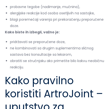
probavne tegobe (nadimanje, mučnina),
alergijske reakcije kod osoba osetljivih na sastojke,
blagi poremećaji varenja pri prekoračenju preporučene
doze.
Kako biste ih izbegli, važno je:
pridržavati se preporučene doze,
ne kombinovati sa drugim suplementima sličnog
sastava bez konsultacije sa lekarom,
obratiti se stručnjaku ako primetite bilo kakvu neobičnu
reakciju.
Kako pravilno
koristiti ArtroJoint –
uputstvo za