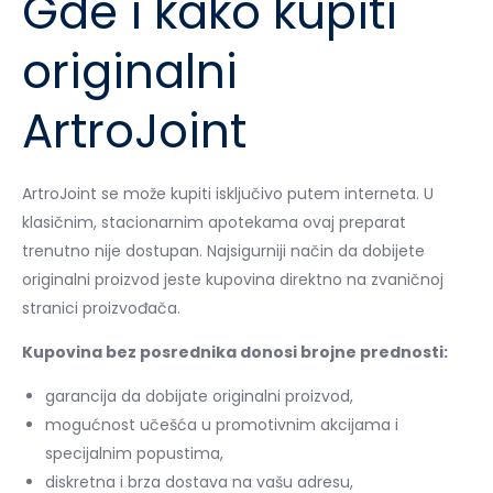
Gde i kako kupiti
originalni
ArtroJoint
ArtroJoint se može kupiti isključivo putem interneta. U
klasičnim, stacionarnim apotekama ovaj preparat
trenutno nije dostupan. Najsigurniji način da dobijete
originalni proizvod jeste kupovina direktno na zvaničnoj
stranici proizvođača.
Kupovina bez posrednika donosi brojne prednosti:
garancija da dobijate originalni proizvod,
mogućnost učešća u promotivnim akcijama i
specijalnim popustima,
diskretna i brza dostava na vašu adresu,