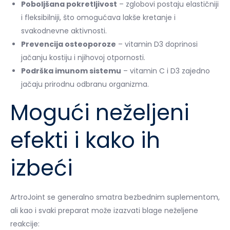
Poboljšana pokretljivost
– zglobovi postaju elastičniji
i fleksibilniji, što omogućava lakše kretanje i
svakodnevne aktivnosti.
Prevencija osteoporoze
– vitamin D3 doprinosi
jačanju kostiju i njihovoj otpornosti.
Podrška imunom sistemu
– vitamin C i D3 zajedno
jačaju prirodnu odbranu organizma.
Mogući neželjeni
efekti i kako ih
izbeći
ArtroJoint se generalno smatra bezbednim suplementom,
ali kao i svaki preparat može izazvati blage neželjene
reakcije: