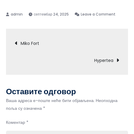
on
септембар 24, 2025
Leave a Comment
ArtroJoint
Кретање
Miko Fort
чланка
Hypertea
Оставите одговор
Ваша адреса е-поште неће бити објављена.
Неопходна
поља су означена
*
Коментар
*