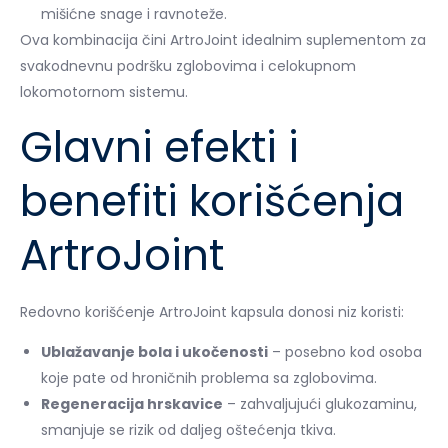
mišićne snage i ravnoteže.
Ova kombinacija čini ArtroJoint idealnim suplementom za
svakodnevnu podršku zglobovima i celokupnom
lokomotornom sistemu.
Glavni efekti i
benefiti korišćenja
ArtroJoint
Redovno korišćenje ArtroJoint kapsula donosi niz koristi:
Ublažavanje bola i ukočenosti
– posebno kod osoba
koje pate od hroničnih problema sa zglobovima.
Regeneracija hrskavice
– zahvaljujući glukozaminu,
smanjuje se rizik od daljeg oštećenja tkiva.