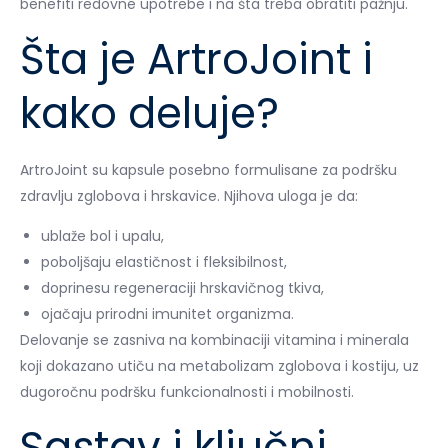
benefiti redovne upotrebe i na šta treba obratiti pažnju.
Šta je ArtroJoint i
kako deluje?
ArtroJoint su kapsule posebno formulisane za podršku
zdravlju zglobova i hrskavice. Njihova uloga je da:
ublaže bol i upalu,
poboljšaju elastičnost i fleksibilnost,
doprinesu regeneraciji hrskavičnog tkiva,
ojačaju prirodni imunitet organizma.
Delovanje se zasniva na kombinaciji vitamina i minerala
koji dokazano utiču na metabolizam zglobova i kostiju, uz
dugoročnu podršku funkcionalnosti i mobilnosti.
Sastav i ključni