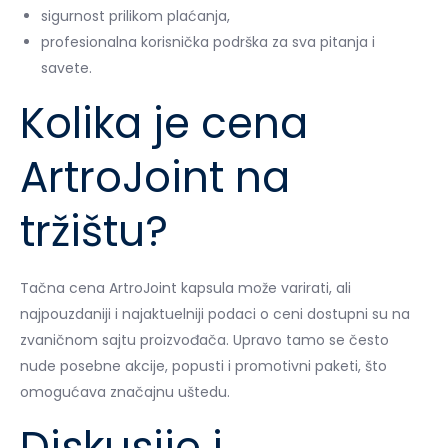
sigurnost prilikom plaćanja,
profesionalna korisnička podrška za sva pitanja i
savete.
Kolika je cena
ArtroJoint na
tržištu?
Tačna cena ArtroJoint kapsula može varirati, ali
najpouzdaniji i najaktuelniji podaci o ceni dostupni su na
zvaničnom sajtu proizvođača. Upravo tamo se često
nude posebne akcije, popusti i promotivni paketi, što
omogućava značajnu uštedu.
Diskusije i