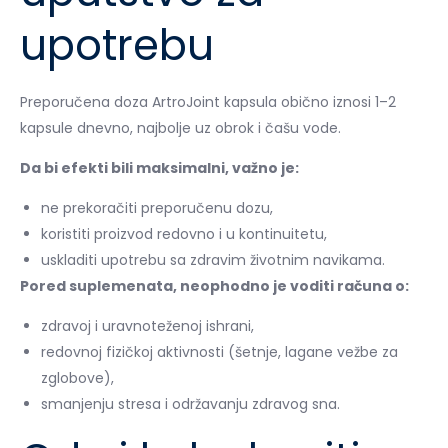
upotrebu
Preporučena doza ArtroJoint kapsula obično iznosi 1–2
kapsule dnevno, najbolje uz obrok i čašu vode.
Da bi efekti bili maksimalni, važno je:
ne prekoračiti preporučenu dozu,
koristiti proizvod redovno i u kontinuitetu,
uskladiti upotrebu sa zdravim životnim navikama.
Pored suplemenata, neophodno je voditi računa o:
zdravoj i uravnoteženoj ishrani,
redovnoj fizičkoj aktivnosti (šetnje, lagane vežbe za
zglobove),
smanjenju stresa i održavanju zdravog sna.