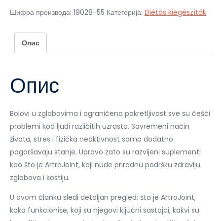
3
900,00 рсд.
Шифра производа:
19028-55
Категорија:
Diétás kiegészítők
800,00 рсд.
Опис
Опис
Bolovi u zglobovima i ograničena pokretljivost sve su češći
problemi kod ljudi različitih uzrasta. Savremeni način
života, stres i fizička neaktivnost samo dodatno
pogoršavaju stanje. Upravo zato su razvijeni suplementi
kao što je ArtroJoint, koji nude prirodnu podršku zdravlju
zglobova i kostiju.
U ovom članku sledi detaljan pregled: šta je ArtroJoint,
kako funkcioniše, koji su njegovi ključni sastojci, kakvi su