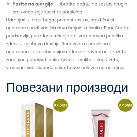
Pazite na alergije
– obratite pažnju na sastav drugih
proizvoda koje koristite paralelno.
Uzimajući u obzir bogat prirodni sastav, praktičnost
upotrebe i pozitivna iskustva brojnih korisnika, BoneControl
predstavlja pouzdano rešenje za svakodnevnu podršku
zdravlju zglobova i kostiju. Redovnom i pravilnom
upotrebom, u kombinaciji sa zdravim navikama, možete
značajno poboljšati pokretljivost i kvalitet svog života,
vraćajući sebi slobodu pokreta bez bolova i ograničenja.
Повезани производи
Акција!
Акција!