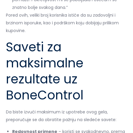
znatno bolje svakog dana.”
Pored ovih, veliki broj korisnika ističe da su zadovoljni i
brzinom isporuke, kao i podrškom koju dobijaju prilikom
kupovine.
Saveti za
maksimalne
rezultate uz
BoneControl
Da biste izvući maksimum iz upotrebe ovog gela,
preporučuje se da obratite pažnju na sledeće savete:
Redovnost primene
– koristi se svakodnevno, prema