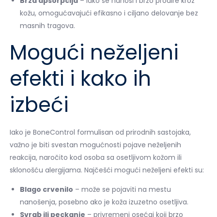
Brza apsorpcija
– lako se nanosi i brzo prodire kroz
kožu, omogućavajući efikasno i ciljano delovanje bez
masnih tragova.
Mogući neželjeni
efekti i kako ih
izbeći
Iako je BoneControl formulisan od prirodnih sastojaka,
važno je biti svestan mogućnosti pojave neželjenih
reakcija, naročito kod osoba sa osetljivom kožom ili
sklonošću alergijama. Najčešći mogući neželjeni efekti su:
Blago crvenilo
– može se pojaviti na mestu
nanošenja, posebno ako je koža izuzetno osetljiva.
Svrab ili peckanje
– privremeni osećaj koji brzo