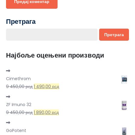
Претрага
Претрага
Најбоље оцењени производи
Cimethrom
Оригинална
Тренутна
9 450,00
рсд
1 490,00
рсд
цена
цена
је
је:
ZF Imuno 32
била:
1
Оригинална
Тренутна
9 450,00
рсд
1 890,00
рсд
9
490,00 рсд.
цена
цена
450,00 рсд.
је
је:
GoPotent