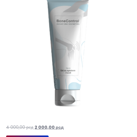
Оригинална
Тренутна
4 000,00
рсд
2 000,00
рсд
цена
цена