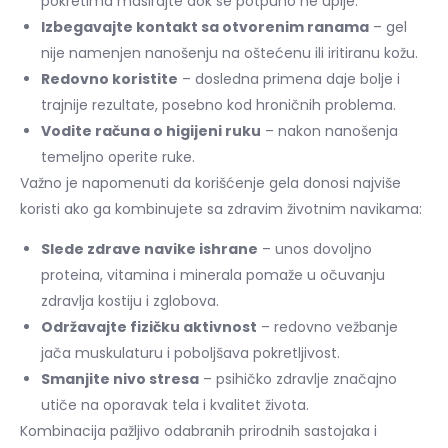
pokretima masirajte dok se potpuno ne upije.
Izbegavajte kontakt sa otvorenim ranama
– gel
nije namenjen nanošenju na oštećenu ili iritiranu kožu.
Redovno koristite
– dosledna primena daje bolje i
trajnije rezultate, posebno kod hroničnih problema.
Vodite računa o higijeni ruku
– nakon nanošenja
temeljno operite ruke.
Važno je napomenuti da korišćenje gela donosi najviše
koristi ako ga kombinujete sa zdravim životnim navikama:
Slede zdrave navike ishrane
– unos dovoljno
proteina, vitamina i minerala pomaže u očuvanju
zdravlja kostiju i zglobova.
Održavajte fizičku aktivnost
– redovno vežbanje
jača muskulaturu i poboljšava pokretljivost.
Smanjite nivo stresa
– psihičko zdravlje značajno
utiče na oporavak tela i kvalitet života.
Kombinacija pažljivo odabranih prirodnih sastojaka i