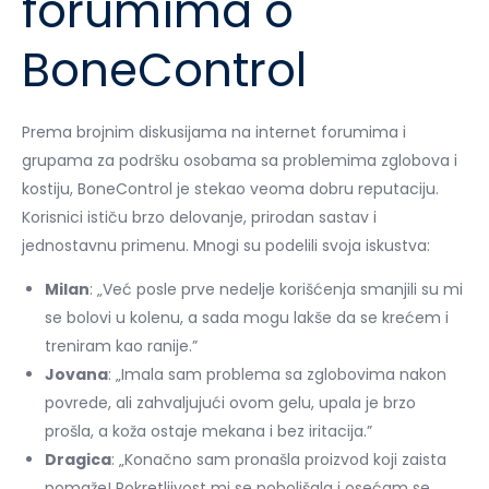
forumima o
BoneControl
Prema brojnim diskusijama na internet forumima i
grupama za podršku osobama sa problemima zglobova i
kostiju, BoneControl je stekao veoma dobru reputaciju.
Korisnici ističu brzo delovanje, prirodan sastav i
jednostavnu primenu. Mnogi su podelili svoja iskustva:
Milan
: „Već posle prve nedelje korišćenja smanjili su mi
se bolovi u kolenu, a sada mogu lakše da se krećem i
treniram kao ranije.”
Jovana
: „Imala sam problema sa zglobovima nakon
povrede, ali zahvaljujući ovom gelu, upala je brzo
prošla, a koža ostaje mekana i bez iritacija.”
Dragica
: „Konačno sam pronašla proizvod koji zaista
pomaže! Pokretljivost mi se poboljšala i osećam se