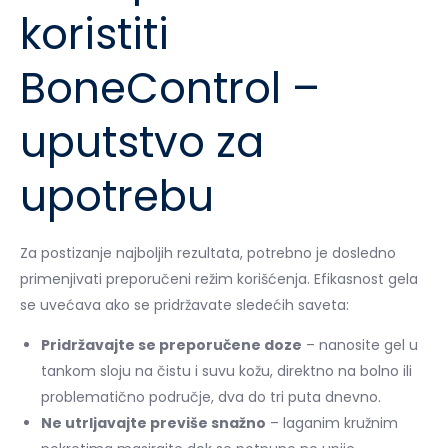
koristiti
BoneControl –
uputstvo za
upotrebu
Za postizanje najboljih rezultata, potrebno je dosledno
primenjivati preporučeni režim korišćenja. Efikasnost gela
se uvećava ako se pridržavate sledećih saveta:
Pridržavajte se preporučene doze
– nanosite gel u
tankom sloju na čistu i suvu kožu, direktno na bolno ili
problematično područje, dva do tri puta dnevno.
Ne utrljavajte previše snažno
– laganim kružnim