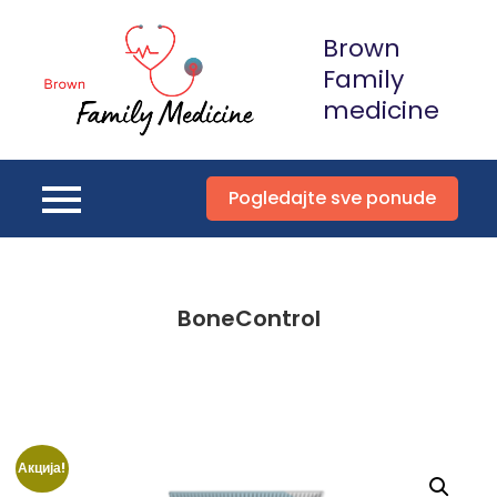
Skip
Brown
to
content
Family
medicine
Pogledajte sve ponude
BoneControl
Акција!