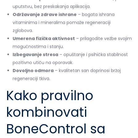
uputstvu, bez preskakanja aplikacija.
Održavanje zdrave ishrane
– bogata ishrana
vitaminima i mineralima pomaže regeneraciji
zglobova.
Umerena fizička aktivnost
– prilagodite vežbe svojim
mogućnostima i stanju.
Izbegavanje stresa
– opuštanje i psihička stabilnost
pozitivno utiču na oporavak.
Dovoljno odmora
– kvalitetan san doprinosi bržoj
regeneraciji tkiva.
Kako pravilno
kombinovati
BoneControl sa