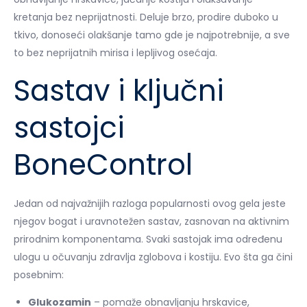
kretanja bez neprijatnosti. Deluje brzo, prodire duboko u
tkivo, donoseći olakšanje tamo gde je najpotrebnije, a sve
to bez neprijatnih mirisa i lepljivog osećaja.
Sastav i ključni
sastojci
BoneControl
Jedan od najvažnijih razloga popularnosti ovog gela jeste
njegov bogat i uravnotežen sastav, zasnovan na aktivnim
prirodnim komponentama. Svaki sastojak ima određenu
ulogu u očuvanju zdravlja zglobova i kostiju. Evo šta ga čini
posebnim:
Glukozamin
– pomaže obnavljanju hrskavice,