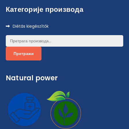
Категорије производа
Diétás kiegészítők
Претрага
за:
Претражи
Natural power