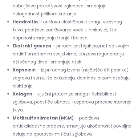
poboljšava pokretljivost zglobova i smanjuje
nelagodnost prilikom kretanja.
Hondroitin
– održava elastičnost i snagu vezivnog
tkiva, podržava zadržavanje vode u hrskavici, što
doprinosi smanjenju trenja i bolova.
Ekstrakt gaveza
– prirodni sastojak poznat po svojim
antiinflamatornim svojstvima, ubrzava regeneraciju
oštećenog tkiva i smanjuje otok.
Kapsaicin
– iz prirodnog izvora (najčešće čili paprike),
zagreva i stimuliše cirkulaciju, doprinosi brzom osećaju
olakšanja.
Kolagen
– ključni protein za snagu i fleksibilnost
zglobova, podstiče obnovu i usporava procese starenja
tkiva.
Metilsulfonilmetan (MSM)
– podržava
antioksidativne procese, smanjuje ukočenost i povoljno
deluje na oporavak mišića i zglobova.