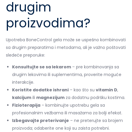
drugim
proizvodima?
Upotreba BoneControl gela može se uspešno kombinovati
sa drugim preparatima i metodama, ali je važno poštovati
sledeće preporuke:
Konsultujte se sa lekarom
– pre kombinovanja sa
drugim lekovima ili suplementima, proverite moguće
interakcije.
Koristite dodatke ishrani
– kao što su
vitamin D
,
kalcijum
ili
magnezijum
za dodatnu podršku kostima.
Fizioterapija
– kombinujte upotrebu gela sa
profesionalnim vežbama ili masažama za bolji efekat.
Izbegavajte preterivanje
– ne preterujte sa brojem
proizvoda; odaberite one koji su zaista potrebni.