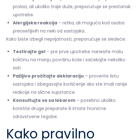
prolazi, ali ukoliko traje duže, preporučuje se prestanak
upotrebe.
Alergijska reakcija
– retka, ali moguća kod osoba
preosetljivih na neki od sastojaka.
Kako biste izbegli neprijatnosti, preporučuje se sledeće:
Testirajte gel
– pre prve upotrebe nanesite malu
količinu na manju površinu kože i sačekajte nekoliko
sati.
Pažljivo pročitajte deklaraciju
– proverite listu
sastojaka i izbegavajte korišćenje ako ste imali ranije
reakcije na slične supstance.
Konsultujte se sa lekarom
– posebno ukoliko
koristite druge preparate ili imate hronične
zdravstvene tegobe.
Kako pravilno