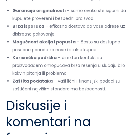
Garancija originalnosti
– samo ovako ste sigurni da
kupujete provereni i bezbedni proizvod.
Brza isporuka
– efikasna dostava do vaše adrese uz
diskretno pakovanje.
Mogućnost akcija i popusta
– često su dostupne
posebne ponude za nove i stalne kupce.
Korisnička podrška
– direktan kontakt sa
proizvođačem omogućava brza rešenja u slučaju bilo
kakvih pitanja ili problema.
Zaštita podataka
– vaši lični i finansijski podaci su
zaštićeni najvišim standardima bezbednosti.
Diskusije i
komentari na