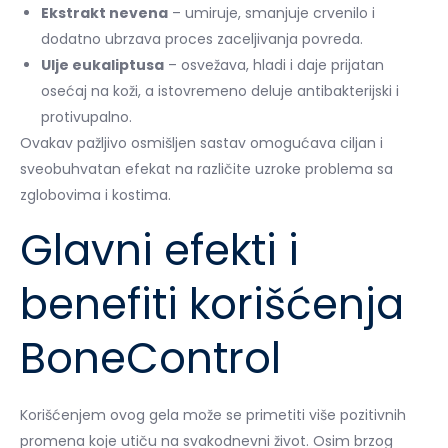
Ekstrakt nevena
– umiruje, smanjuje crvenilo i
dodatno ubrzava proces zaceljivanja povreda.
Ulje eukaliptusa
– osvežava, hladi i daje prijatan
osećaj na koži, a istovremeno deluje antibakterijski i
protivupalno.
Ovakav pažljivo osmišljen sastav omogućava ciljan i
sveobuhvatan efekat na različite uzroke problema sa
zglobovima i kostima.
Glavni efekti i
benefiti korišćenja
BoneControl
Korišćenjem ovog gela može se primetiti više pozitivnih
promena koje utiču na svakodnevni život. Osim brzog