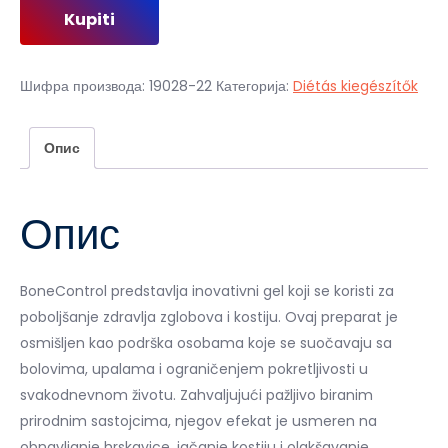
Kupiti
је
је:
била:
2
4
000,00 рсд.
Шифра производа:
19028-22
Категорија:
Diétás kiegészítők
000,00 рсд.
Опис
Опис
BoneControl predstavlja inovativni gel koji se koristi za
poboljšanje zdravlja zglobova i kostiju. Ovaj preparat je
osmišljen kao podrška osobama koje se suočavaju sa
bolovima, upalama i ograničenjem pokretljivosti u
svakodnevnom životu. Zahvaljujući pažljivo biranim
prirodnim sastojcima, njegov efekat je usmeren na
obnavljanje hrskavice, jačanje kostiju i olakšavanje