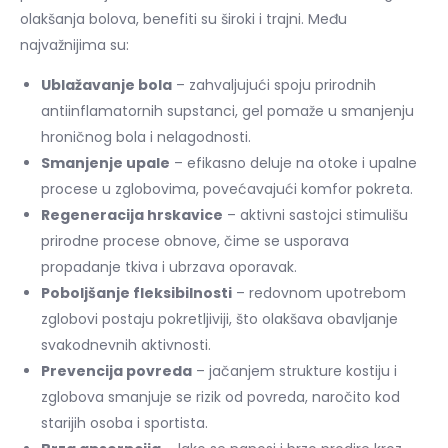
olakšanja bolova, benefiti su široki i trajni. Među
najvažnijima su:
Ublažavanje bola
– zahvaljujući spoju prirodnih
antiinflamatornih supstanci, gel pomaže u smanjenju
hroničnog bola i nelagodnosti.
Smanjenje upale
– efikasno deluje na otoke i upalne
procese u zglobovima, povećavajući komfor pokreta.
Regeneracija hrskavice
– aktivni sastojci stimulišu
prirodne procese obnove, čime se usporava
propadanje tkiva i ubrzava oporavak.
Poboljšanje fleksibilnosti
– redovnom upotrebom
zglobovi postaju pokretljiviji, što olakšava obavljanje
svakodnevnih aktivnosti.
Prevencija povreda
– jačanjem strukture kostiju i
zglobova smanjuje se rizik od povreda, naročito kod
starijih osoba i sportista.