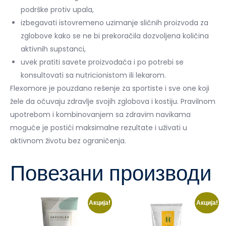
podrške protiv upala,
izbegavati istovremeno uzimanje sličnih proizvoda za
zglobove kako se ne bi prekoračila dozvoljena količina
aktivnih supstanci,
uvek pratiti savete proizvođača i po potrebi se
konsultovati sa nutricionistom ili lekarom.
Flexomore je pouzdano rešenje za sportiste i sve one koji
žele da očuvaju zdravlje svojih zglobova i kostiju. Pravilnom
upotrebom i kombinovanjem sa zdravim navikama
moguće je postići maksimalne rezultate i uživati u
aktivnom životu bez ograničenja.
Повезани производи
Акција!
Акција!