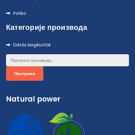
Patika
Категорије производа
Diétás kiegészítők
Претрага
за:
Претражи
Natural power