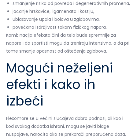
smanjenje rizika od povreda i degenerativnih promena,
jačanje hrskavice, ligamenata i kostiju,
ublažavanje upala i bolova u zglobovima,
povećana izdržljivost tokom fizičkog napora.
Kombinacija efekata čini da telo bude spremnije za
napore i da sportisti mogu da treniraju intenzivno, a da pri
tome smanje opasnost od oštećenja zglobova.
Mogući neželjeni
efekti i kako ih
izbeći
Flexomore se u većini slučajeva dobro podnosi, ali kao i
kod svakog dodatka ishrani, mogu se javiti blage
nuspojave, naročito ako se prekorači preporučena doza.