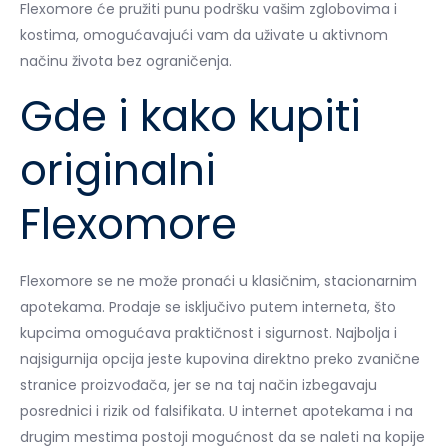
Flexomore će pružiti punu podršku vašim zglobovima i
kostima, omogućavajući vam da uživate u aktivnom
načinu života bez ograničenja.
Gde i kako kupiti
originalni
Flexomore
Flexomore se ne može pronaći u klasičnim, stacionarnim
apotekama. Prodaje se isključivo putem interneta, što
kupcima omogućava praktičnost i sigurnost. Najbolja i
najsigurnija opcija jeste kupovina direktno preko zvanične
stranice proizvođača, jer se na taj način izbegavaju
posrednici i rizik od falsifikata. U internet apotekama i na
drugim mestima postoji mogućnost da se naleti na kopije