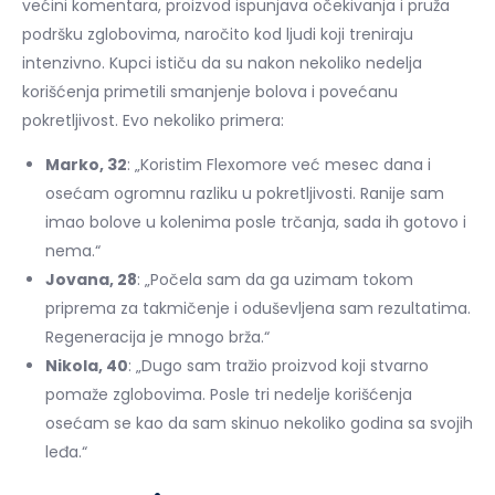
većini komentara, proizvod ispunjava očekivanja i pruža
podršku zglobovima, naročito kod ljudi koji treniraju
intenzivno. Kupci ističu da su nakon nekoliko nedelja
korišćenja primetili smanjenje bolova i povećanu
pokretljivost. Evo nekoliko primera:
Marko, 32
: „Koristim Flexomore već mesec dana i
osećam ogromnu razliku u pokretljivosti. Ranije sam
imao bolove u kolenima posle trčanja, sada ih gotovo i
nema.“
Jovana, 28
: „Počela sam da ga uzimam tokom
priprema za takmičenje i oduševljena sam rezultatima.
Regeneracija je mnogo brža.“
Nikola, 40
: „Dugo sam tražio proizvod koji stvarno
pomaže zglobovima. Posle tri nedelje korišćenja
osećam se kao da sam skinuo nekoliko godina sa svojih
leđa.“