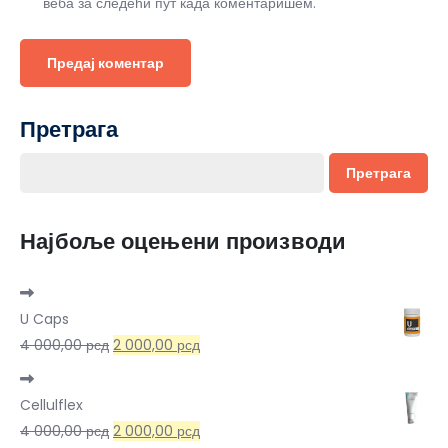
веба за следећи пут када коментаришем.
Претрага
Претрага
Најбоље оцењени производи
U Caps
Оригинална
Тренутна
4 000,00
рсд
2 000,00
рсд
цена
цена
је
је:
Cellulflex
била:
2
Оригинална
Тренутна
4 000,00
рсд
2 000,00
рсд
4
000,00 рсд.