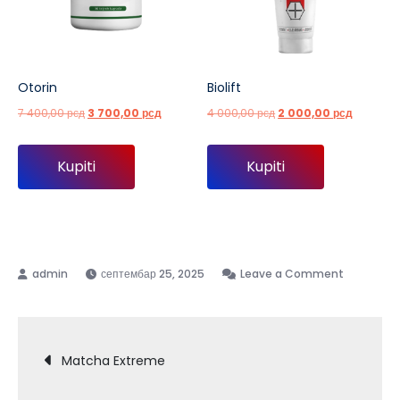
Otorin
Biolift
Оригинална
Тренутна
Оригинална
Тренутна
7 400,00
рсд
3 700,00
рсд
4 000,00
рсд
2 000,00
рсд
цена
цена
цена
цена
је
је:
је
је:
Kupiti
Kupiti
била:
3
била:
2
7
700,00 рсд.
4
000,00 р
400,00 рсд.
000,00 рсд.
on
септембар 25, 2025
Leave a Comment
Flexomore
Кретање
Matcha Extreme