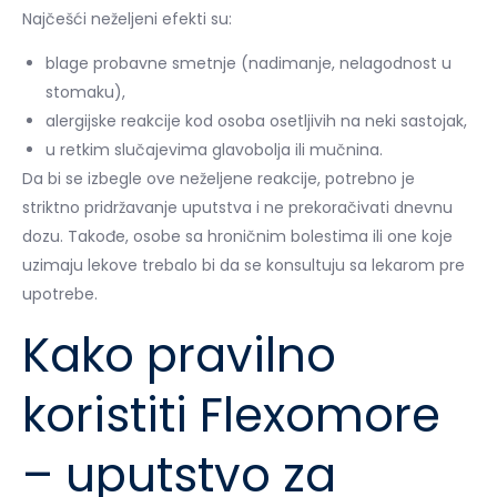
Najčešći neželjeni efekti su:
blage probavne smetnje (nadimanje, nelagodnost u
stomaku),
alergijske reakcije kod osoba osetljivih na neki sastojak,
u retkim slučajevima glavobolja ili mučnina.
Da bi se izbegle ove neželjene reakcije, potrebno je
striktno pridržavanje uputstva i ne prekoračivati dnevnu
dozu. Takođe, osobe sa hroničnim bolestima ili one koje
uzimaju lekove trebalo bi da se konsultuju sa lekarom pre
upotrebe.
Kako pravilno
koristiti Flexomore
– uputstvo za