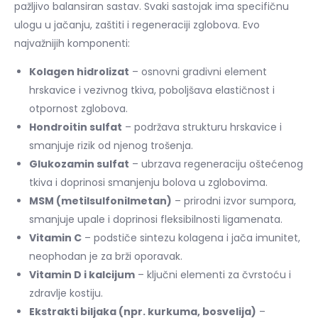
pažljivo balansiran sastav. Svaki sastojak ima specifičnu
ulogu u jačanju, zaštiti i regeneraciji zglobova. Evo
najvažnijih komponenti:
Kolagen hidrolizat
– osnovni gradivni element
hrskavice i vezivnog tkiva, poboljšava elastičnost i
otpornost zglobova.
Hondroitin sulfat
– podržava strukturu hrskavice i
smanjuje rizik od njenog trošenja.
Glukozamin sulfat
– ubrzava regeneraciju oštećenog
tkiva i doprinosi smanjenju bolova u zglobovima.
MSM (metilsulfonilmetan)
– prirodni izvor sumpora,
smanjuje upale i doprinosi fleksibilnosti ligamenata.
Vitamin C
– podstiče sintezu kolagena i jača imunitet,
neophodan je za brži oporavak.
Vitamin D i kalcijum
– ključni elementi za čvrstoću i
zdravlje kostiju.
Ekstrakti biljaka (npr. kurkuma, bosvelija)
–