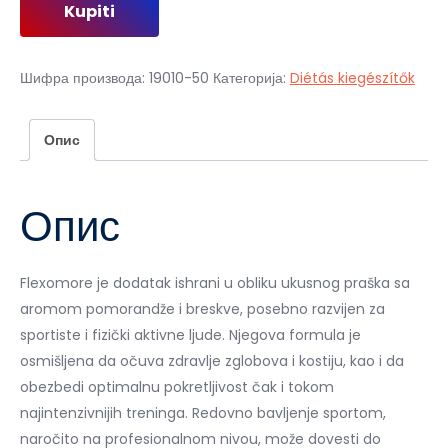
Kupiti
Шифра производа:
19010-50
Категорија:
Diétás kiegészítők
Опис
Опис
Flexomore je dodatak ishrani u obliku ukusnog praška sa
aromom pomorandže i breskve, posebno razvijen za
sportiste i fizički aktivne ljude. Njegova formula je
osmišljena da očuva zdravlje zglobova i kostiju, kao i da
obezbedi optimalnu pokretljivost čak i tokom
najintenzivnijih treninga. Redovno bavljenje sportom,
naročito na profesionalnom nivou, može dovesti do