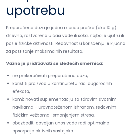
upotrebu
Preporučena doza je jedna merica praška (oko 10 g)
dnevno, rastvorena u čaši vode ili soka, najbolje ujutru ili
posle fizičke aktivnosti. Redovnost u korišćenju je ključna
za postizanje maksimalnih rezultata.
Važno je pridržavati se sledećih smernica:
ne prekoračivati preporučenu dozu,
koristiti proizvod u kontinuitetu radi dugoročnih
efekata,
kombinovati suplementaciju sa zdravim životnim
navikama – uravnoteženom ishranom, redovnim
fizičkim vežbama i smanjenjem stresa,
obezbediti dovoljan unos vode radi optimalne
apsorpcije aktivnih sastojaka.