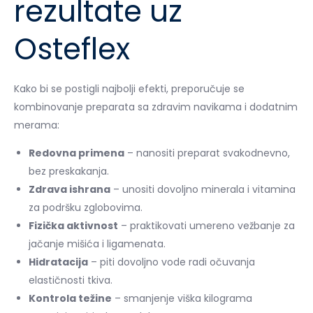
rezultate uz
Osteflex
Kako bi se postigli najbolji efekti, preporučuje se
kombinovanje preparata sa zdravim navikama i dodatnim
merama:
Redovna primena
– nanositi preparat svakodnevno,
bez preskakanja.
Zdrava ishrana
– unositi dovoljno minerala i vitamina
za podršku zglobovima.
Fizička aktivnost
– praktikovati umereno vežbanje za
jačanje mišića i ligamenata.
Hidratacija
– piti dovoljno vode radi očuvanja
elastičnosti tkiva.
Kontrola težine
– smanjenje viška kilograma