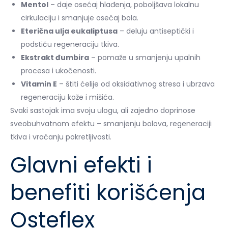
Mentol
– daje osećaj hlađenja, poboljšava lokalnu
cirkulaciju i smanjuje osećaj bola.
Eterična ulja eukaliptusa
– deluju antiseptički i
podstiču regeneraciju tkiva.
Ekstrakt đumbira
– pomaže u smanjenju upalnih
procesa i ukočenosti.
Vitamin E
– štiti ćelije od oksidativnog stresa i ubrzava
regeneraciju kože i mišića.
Svaki sastojak ima svoju ulogu, ali zajedno doprinose
sveobuhvatnom efektu – smanjenju bolova, regeneraciji
tkiva i vraćanju pokretljivosti.
Glavni efekti i
benefiti korišćenja
Osteflex