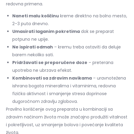
redovna primena.
Naneti malu količinu
kreme direktno na bolno mesto,
2–3 puta dnevno.
Umasirati laganim pokretima
dok se preparat
potpuno ne upije.
Ne ispirati odmah
– kremu treba ostaviti da deluje
barem nekoliko sati.
Pridržavati se preporučene doze
– preterana
upotreba ne ubrzava efekat.
Kombinovati sa zdravim navikama
– uravnotežena
ishrana bogata mineralima i vitaminima, redovna
fizička aktivnost i smanjenje stresa doprinose
dugoročnom zdravlju zglobova.
Pravilno korišćenje ovog preparata u kombinaciji sa
zdravim načinom života može značajno produžiti vitalnost
i pokretljivost, uz smanjenje bolova i povećanje kvaliteta
života.