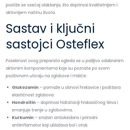
postiže se osećaj olakšanja, što doprinosi kvalitetnijem i
aktivnijem načinu života.
Sastav i ključni
sastojci Osteflex
Posebnost ovog preparata ogleda se u pažljivo odabranim
aktivnim komponentama koje su poznate po svom
pozitivnom uticaju na zglobove i mišiće:
Glukozamin
– pomaže u obnovi hrskavice i podržava
elastičnost zglobova.
Hondroitin
– doprinosi hidrataciji hrskavičnog tkiva i
smanjuje trenje u zglobovima.
Kurkumin
– snažan antioksidans i prirodni
antiinflamator koji ublažava bol i otok.