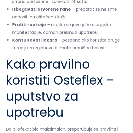
stranu podlaktice i sačekati 24 sata.
Izbegavati otvorene rane
– preparat se ne sme
nanositi na oštećenu kožu.
Pratiti reakcije
– ukoliko se jave jače alergijske
manifestacije, odmah prekinuti upotrebu.
Konsultovati lekara
– posebno ako koristite druge
terapije za zglobove ili imate hronične bolesti.
Kako pravilno
koristiti Osteflex –
uputstvo za
upotrebu
Da bi efekat bio maksimalan, preporučuje se pravilna i