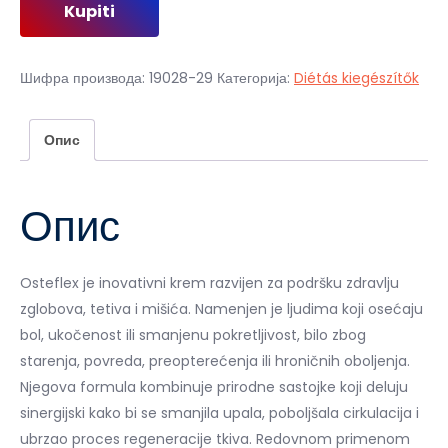
Kupiti
је
је:
била:
2
4
000,00 рсд.
Шифра производа:
19028-29
Категорија:
Diétás kiegészítők
000,00 рсд.
Опис
Опис
Osteflex je inovativni krem razvijen za podršku zdravlju
zglobova, tetiva i mišića. Namenjen je ljudima koji osećaju
bol, ukočenost ili smanjenu pokretljivost, bilo zbog
starenja, povreda, preopterećenja ili hroničnih oboljenja.
Njegova formula kombinuje prirodne sastojke koji deluju
sinergijski kako bi se smanjila upala, poboljšala cirkulacija i
ubrzao proces regeneracije tkiva. Redovnom primenom