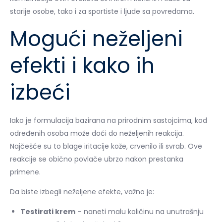
starije osobe, tako i za sportiste i ljude sa povredama.
Mogući neželjeni
efekti i kako ih
izbeći
Iako je formulacija bazirana na prirodnim sastojcima, kod
određenih osoba može doći do neželjenih reakcija.
Najčešće su to blage iritacije kože, crvenilo ili svrab. Ove
reakcije se obično povlače ubrzo nakon prestanka
primene.
Da biste izbegli neželjene efekte, važno je:
Testirati krem
– naneti malu količinu na unutrašnju