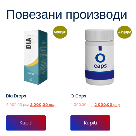
Повезани производи
Акција!
Акција!
Dia Drops
O Caps
Оригинална
Тренутна
Оригинална
Тренутна
4 000,00
рсд
2 000,00
рсд
4 000,00
рсд
2 000,00
рсд
цена
цена
цена
цена
је
је:
је
је:
Kupiti
Kupiti
била:
2
била:
2
4
000,00 рсд.
4
000,00 р