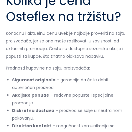
Kolika je cena
Osteflex na tržištu?
Konačnu i aktuelnu cenu uvek je najbolje proveriti na sajtu
proizvođača, jer se ona može razlikovati u zavisnosti od
aktuelnih promocija. Često su dostupne sezonske akcije i
popusti za kupce, što znatno olakšava nabavku.
Prednosti kupovine na sajtu proizvođača:
Sigurnost originala
– garancija da ćete dobiti
autentičan proizvod.
Akcijske ponude
– redovne popuste i specijalne
promocije.
Diskretna dostava
– proizvod se šalje u neutralnom
pakovanju.
Direktan kontakt
– mogućnost komunikacije sa