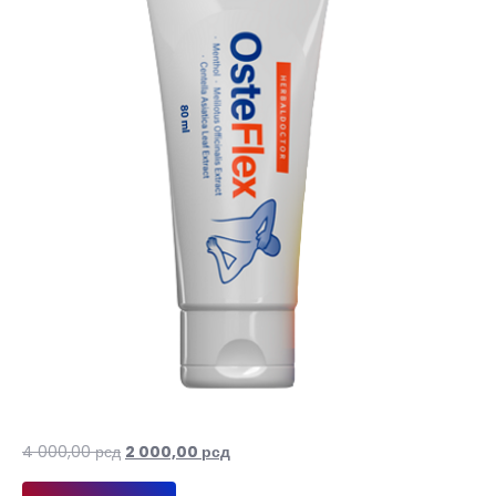
Оригинална
Тренутна
4 000,00
рсд
2 000,00
рсд
цена
цена