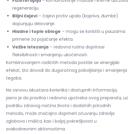
Fizioterapija
– kombinovanje masaže i kreme ubrzava
regeneraciju.
Biljni čajevi
– čajevi protiv upala (kopriva, đumbir)
dopunjuju delovanje.
Hladne i tople obloge
– mogu se koristiti u pauzama
primene za pojačanje efekta.
Vežbe istezanja
– redovna rutina doprinosi
fleksibilnosti i smanjenju ukočenosti.
Kombinovanjem različitih metoda postiže se sinergijski
efekat, što dovodi do dugoročnog poboljšanja i smanjenja
tegoba.
Na osnovu iskustava korisnika i dostupnih informacija,
jasno je da pravilna i redovna upotreba ovog preparata, uz
podršku zdravog načina života i dodatnih prirodnih
metoda, može značajno doprineti očuvanju zdravlja
zglobova i mišića, kao i boljoj pokretljivosti u
svakodnevnim aktivnostima.