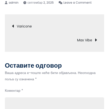
on
септембар 2, 2025
Leave a Comment
Osteflex
Кретање
Varicone
чланка
Max Vibe
Оставите одговор
Ваша адреса е-поште неће бити објављена.
Неопходна
поља су означена
*
Коментар
*