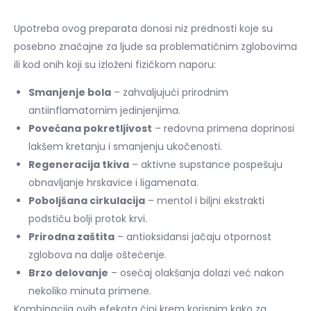
Upotreba ovog preparata donosi niz prednosti koje su
posebno značajne za ljude sa problematičnim zglobovima
ili kod onih koji su izloženi fizičkom naporu:
Smanjenje bola
– zahvaljujući prirodnim
antiinflamatornim jedinjenjima.
Povećana pokretljivost
– redovna primena doprinosi
lakšem kretanju i smanjenju ukočenosti.
Regeneracija tkiva
– aktivne supstance pospešuju
obnavljanje hrskavice i ligamenata.
Poboljšana cirkulacija
– mentol i biljni ekstrakti
podstiču bolji protok krvi.
Prirodna zaštita
– antioksidansi jačaju otpornost
zglobova na dalje oštećenje.
Brzo delovanje
– osećaj olakšanja dolazi već nakon
nekoliko minuta primene.
Kombinacija ovih efekata čini krem korisnim kako za