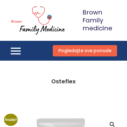
Skip
Brown
to
content
Family
medicine
Pogledajte sve ponude
Osteflex
Акција!