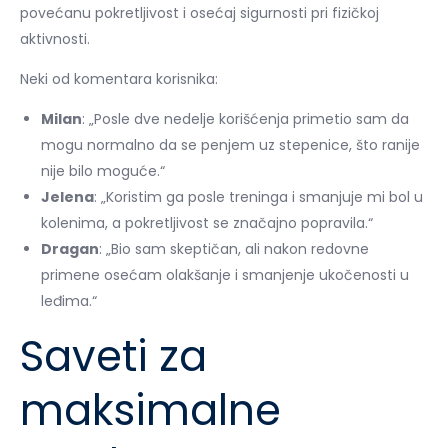
povećanu pokretljivost i osećaj sigurnosti pri fizičkoj
aktivnosti.
Neki od komentara korisnika:
Milan
: „Posle dve nedelje korišćenja primetio sam da
mogu normalno da se penjem uz stepenice, što ranije
nije bilo moguće.“
Jelena
: „Koristim ga posle treninga i smanjuje mi bol u
kolenima, a pokretljivost se značajno popravila.“
Dragan
: „Bio sam skeptičan, ali nakon redovne
primene osećam olakšanje i smanjenje ukočenosti u
leđima.“
Saveti za
maksimalne