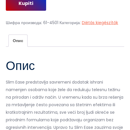
Kupiti
је
је:
била:
2
4
000,00 рсд.
Шифра производа:
61-4501
Категорија:
Diétás kiegészítők
000,00 рсд.
Опис
Опис
Slim Ease predstavlja savremeni dodatak ishrani
namenjen osobama koje žele da redukuju telesnu težinu
na prirodan i održiv način. U vremenu kada su brza rešenja
za mršavljenje često povezana sa štetnim efektima ili
kratkotrajnim rezultatima, sve veći broj ljudi okreće se
prirodnim formulama koje podržavaju organizam bez
agresivnih intervencija. Upravo tu Slim Ease zauzima svoje