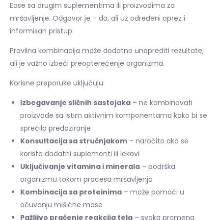
Ease sa drugim suplementima ili proizvodima za
mršavljenje. Odgovor je – da, ali uz određeni oprez i
informisan pristup.
Pravilna kombinacija može dodatno unaprediti rezultate,
ali je važno izbeći preopterećenje organizma.
Korisne preporuke uključuju:
Izbegavanje sličnih sastojaka
– ne kombinovati
proizvode sa istim aktivnim komponentama kako bi se
sprečilo predoziranje
Konsultacija sa stručnjakom
– naročito ako se
koriste dodatni suplementi ili lekovi
Uključivanje vitamina i minerala
– podrška
organizmu tokom procesa mršavljenja
Kombinacija sa proteinima
– može pomoći u
očuvanju mišićne mase
Pažljivo praćenje reakcija tela
– svaka promena