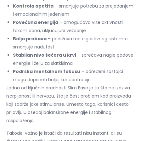
Kontrola apetita
– smanjuje potrebu za prejedanjem
i emocionalnim jedenjem
Povećana energija
– omogućava više aktivnosti
tokom dana, uključujući vežbanje
Bolja probava
– podržava rad digestivnog sistema i
smanjuje nadutost
Stabilan nivo šećera u krvi
– sprečava nagle padove
energije i želju za slatkišima
Podrška mentalnom fokusu
– određeni sastojci
mogu doprineti boljoj koncentraciji
Jedna od ključnih prednosti Slim Ease je to što ne izaziva
iscrpljenost ili nervozu, što je čest problem kod proizvoda
koji sadrže jake stimulanse. Umesto toga, korisnici često
prijavljuju osećaj balansirane energije i stabilnog
raspoloženja.
Takođe, važno je istaći da rezultati nisu instant, ali su