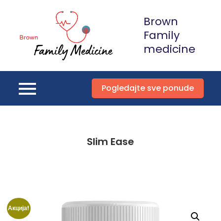
Skip
Brown
to
content
Family
medicine
Pogledajte sve ponude
Slim Ease
Акција!