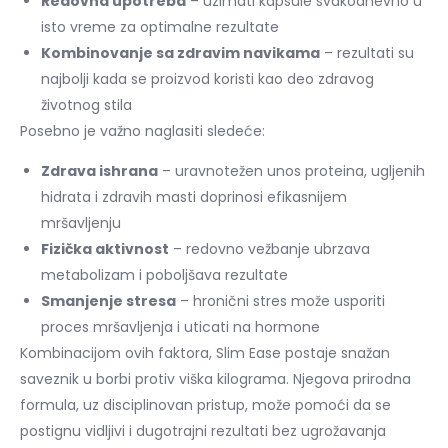
Redovna upotreba
– uzimati kapsule svakodnevno u
isto vreme za optimalne rezultate
Kombinovanje sa zdravim navikama
– rezultati su
najbolji kada se proizvod koristi kao deo zdravog
životnog stila
Posebno je važno naglasiti sledeće:
Zdrava ishrana
– uravnotežen unos proteina, ugljenih
hidrata i zdravih masti doprinosi efikasnijem
mršavljenju
Fizička aktivnost
– redovno vežbanje ubrzava
metabolizam i poboljšava rezultate
Smanjenje stresa
– hronični stres može usporiti
proces mršavljenja i uticati na hormone
Kombinacijom ovih faktora, Slim Ease postaje snažan
saveznik u borbi protiv viška kilograma. Njegova prirodna
formula, uz disciplinovan pristup, može pomoći da se
postignu vidljivi i dugotrajni rezultati bez ugrožavanja