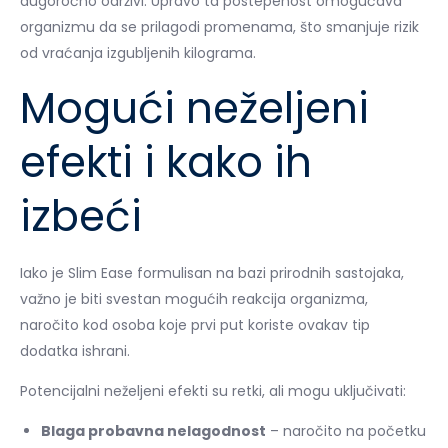
dugoročno održivi. Upravo ta postepenost omogućava
organizmu da se prilagodi promenama, što smanjuje rizik
od vraćanja izgubljenih kilograma.
Mogući neželjeni
efekti i kako ih
izbeći
Iako je Slim Ease formulisan na bazi prirodnih sastojaka,
važno je biti svestan mogućih reakcija organizma,
naročito kod osoba koje prvi put koriste ovakav tip
dodatka ishrani.
Potencijalni neželjeni efekti su retki, ali mogu uključivati:
Blaga probavna nelagodnost
– naročito na početku