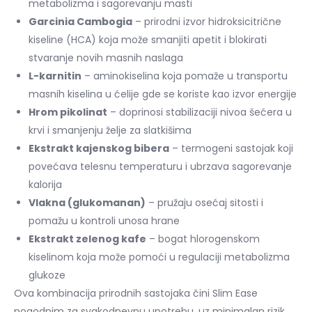
metabolizma i sagorevanju masti
Garcinia Cambogia
– prirodni izvor hidroksicitrične
kiseline (HCA) koja može smanjiti apetit i blokirati
stvaranje novih masnih naslaga
L-karnitin
– aminokiselina koja pomaže u transportu
masnih kiselina u ćelije gde se koriste kao izvor energije
Hrom pikolinat
– doprinosi stabilizaciji nivoa šećera u
krvi i smanjenju želje za slatkišima
Ekstrakt kajenskog bibera
– termogeni sastojak koji
povećava telesnu temperaturu i ubrzava sagorevanje
kalorija
Vlakna (glukomanan)
– pružaju osećaj sitosti i
pomažu u kontroli unosa hrane
Ekstrakt zelenog kafe
– bogat hlorogenskom
kiselinom koja može pomoći u regulaciji metabolizma
glukoze
Ova kombinacija prirodnih sastojaka čini Slim Ease
pogodnim za svakodnevnu upotrebu, uz minimalan rizik