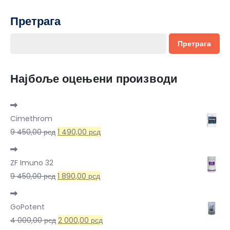
Претрага
Претрага
Најбоље оцењени производи
Cimethrom
Оригинална
Тренутна
9 450,00
рсд
1 490,00
рсд
цена
цена
је
је:
ZF Imuno 32
била:
1
Оригинална
Тренутна
9 450,00
рсд
1 890,00
рсд
9
490,00 рсд.
цена
цена
450,00 рсд.
је
је:
GoPotent
била:
1
Оригинална
Тренутна
4 000,00
рсд
2 000,00
рсд
9
890,00 рсд.