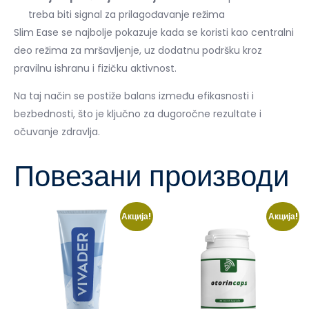
treba biti signal za prilagođavanje režima
Slim Ease se najbolje pokazuje kada se koristi kao centralni
deo režima za mršavljenje, uz dodatnu podršku kroz
pravilnu ishranu i fizičku aktivnost.
Na taj način se postiže balans između efikasnosti i
bezbednosti, što je ključno za dugoročne rezultate i
očuvanje zdravlja.
Повезани производи
Акција!
Акција!