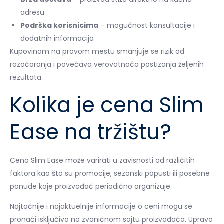
adresu
Podrška korisnicima
– mogućnost konsultacije i
dodatnih informacija
Kupovinom na pravom mestu smanjuje se rizik od
razočaranja i povećava verovatnoća postizanja željenih
rezultata.
Kolika je cena Slim
Ease na tržištu?
Cena Slim Ease može varirati u zavisnosti od različitih
faktora kao što su promocije, sezonski popusti ili posebne
ponude koje proizvođač periodično organizuje.
Najtačnije i najaktuelnije informacije o ceni mogu se
pronaći isključivo na zvaničnom sajtu proizvođača. Upravo