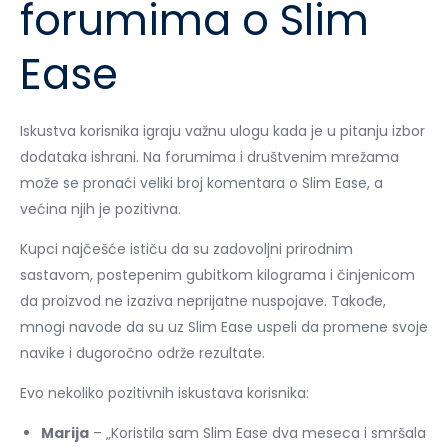
forumima o Slim
Ease
Iskustva korisnika igraju važnu ulogu kada je u pitanju izbor
dodataka ishrani. Na forumima i društvenim mrežama
može se pronaći veliki broj komentara o Slim Ease, a
većina njih je pozitivna.
Kupci najčešće ističu da su zadovoljni prirodnim
sastavom, postepenim gubitkom kilograma i činjenicom
da proizvod ne izaziva neprijatne nuspojave. Takođe,
mnogi navode da su uz Slim Ease uspeli da promene svoje
navike i dugoročno održe rezultate.
Evo nekoliko pozitivnih iskustava korisnika:
Marija
– „Koristila sam Slim Ease dva meseca i smršala