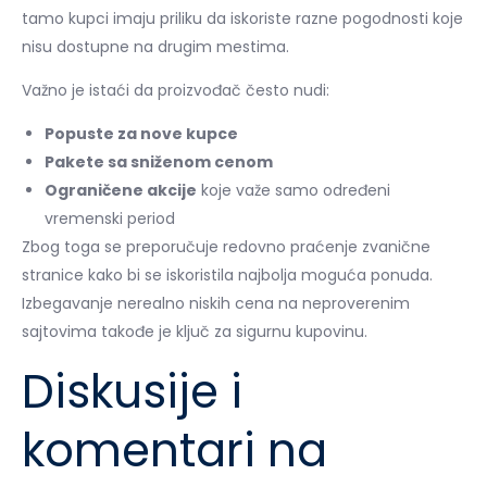
tamo kupci imaju priliku da iskoriste razne pogodnosti koje
nisu dostupne na drugim mestima.
Važno je istaći da proizvođač često nudi:
Popuste za nove kupce
Pakete sa sniženom cenom
Ograničene akcije
koje važe samo određeni
vremenski period
Zbog toga se preporučuje redovno praćenje zvanične
stranice kako bi se iskoristila najbolja moguća ponuda.
Izbegavanje nerealno niskih cena na neproverenim
sajtovima takođe je ključ za sigurnu kupovinu.
Diskusije i
komentari na