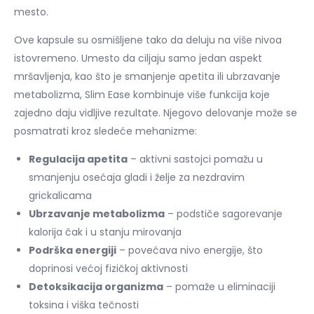
mesto.
Ove kapsule su osmišljene tako da deluju na više nivoa
istovremeno. Umesto da ciljaju samo jedan aspekt
mršavljenja, kao što je smanjenje apetita ili ubrzavanje
metabolizma, Slim Ease kombinuje više funkcija koje
zajedno daju vidljive rezultate. Njegovo delovanje može se
posmatrati kroz sledeće mehanizme:
Regulacija apetita
– aktivni sastojci pomažu u
smanjenju osećaja gladi i želje za nezdravim
grickalicama
Ubrzavanje metabolizma
– podstiče sagorevanje
kalorija čak i u stanju mirovanja
Podrška energiji
– povećava nivo energije, što
doprinosi većoj fizičkoj aktivnosti
Detoksikacija organizma
– pomaže u eliminaciji
toksina i viška tečnosti