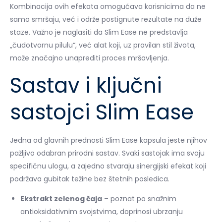
Kombinacija ovih efekata omogućava korisnicima da ne
samo smršaju, već i održe postignute rezultate na duže
staze. Važno je naglasiti da Slim Ease ne predstavlja
„čudotvornu pilulu“, već alat koji, uz pravilan stil života,
može značajno unaprediti proces mršavljenja.
Sastav i ključni
sastojci Slim Ease
Jedna od glavnih prednosti Slim Ease kapsula jeste njihov
pažljivo odabran prirodni sastav. Svaki sastojak ima svoju
specifičnu ulogu, a zajedno stvaraju sinergijski efekat koji
podržava gubitak težine bez štetnih posledica.
Ekstrakt zelenog čaja
– poznat po snažnim
antioksidativnim svojstvima, doprinosi ubrzanju