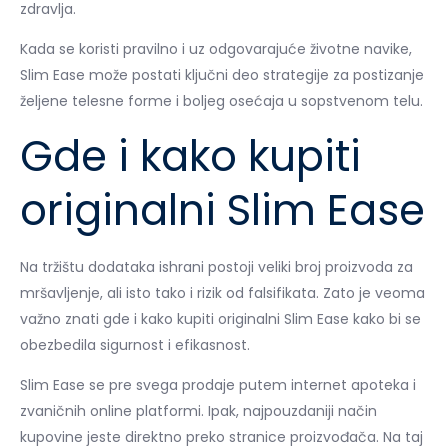
zdravlja.
Kada se koristi pravilno i uz odgovarajuće životne navike,
Slim Ease može postati ključni deo strategije za postizanje
željene telesne forme i boljeg osećaja u sopstvenom telu.
Gde i kako kupiti
originalni Slim Ease
Na tržištu dodataka ishrani postoji veliki broj proizvoda za
mršavljenje, ali isto tako i rizik od falsifikata. Zato je veoma
važno znati gde i kako kupiti originalni Slim Ease kako bi se
obezbedila sigurnost i efikasnost.
Slim Ease se pre svega prodaje putem internet apoteka i
zvaničnih online platformi. Ipak, najpouzdaniji način
kupovine jeste direktno preko stranice proizvođača. Na taj