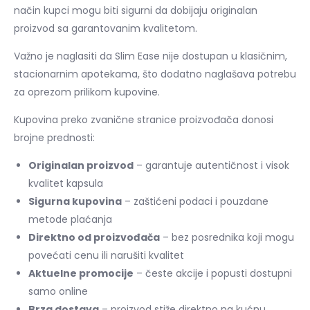
način kupci mogu biti sigurni da dobijaju originalan
proizvod sa garantovanim kvalitetom.
Važno je naglasiti da Slim Ease nije dostupan u klasičnim,
stacionarnim apotekama, što dodatno naglašava potrebu
za oprezom prilikom kupovine.
Kupovina preko zvanične stranice proizvođača donosi
brojne prednosti:
Originalan proizvod
– garantuje autentičnost i visok
kvalitet kapsula
Sigurna kupovina
– zaštićeni podaci i pouzdane
metode plaćanja
Direktno od proizvođača
– bez posrednika koji mogu
povećati cenu ili narušiti kvalitet
Aktuelne promocije
– česte akcije i popusti dostupni
samo online
Brza dostava
– proizvod stiže direktno na kućnu