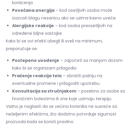
korišćenja
Povećana energija
– kod osetljivih osoba može
izazvati blagu nesanicu ako se uzima kasno uveče
Alergijske reakcije
– kod osoba preosetljivih na
određene biljne sastojke
Kako bi se ovi efekti izbegli ili sveli na minimum,
preporučuje se:
Postepeno uvođenje
– započeti sa manjom dozom
kako bi se organizam prilagodio
Praćenje reakcija tela
– obratiti pažnju na
eventualne promene i prilagoditi upotrebu
Konsultacija sa stručnjakom
– posebno za osobe sa
hroničnim bolestima ili one koje uzimaju terapiju
Važno je naglasiti da se većina korisnika ne susreće sa
neželjenim efektima, što dodatno potvrđuje sigurnost
proizvoda kada se koristi pravilno.