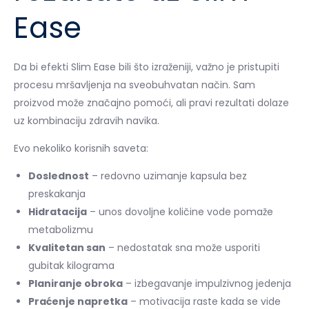
Ease
Da bi efekti Slim Ease bili što izraženiji, važno je pristupiti
procesu mršavljenja na sveobuhvatan način. Sam
proizvod može značajno pomoći, ali pravi rezultati dolaze
uz kombinaciju zdravih navika.
Evo nekoliko korisnih saveta:
Doslednost
– redovno uzimanje kapsula bez
preskakanja
Hidratacija
– unos dovoljne količine vode pomaže
metabolizmu
Kvalitetan san
– nedostatak sna može usporiti
gubitak kilograma
Planiranje obroka
– izbegavanje impulzivnog jedenja
Praćenje napretka
– motivacija raste kada se vide