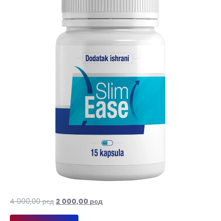
Оригинална
Тренутна
4 000,00
рсд
2 000,00
рсд
цена
цена