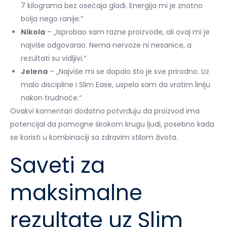
7 kilograma bez osećaja gladi. Energija mi je znatno
bolja nego ranije.“
Nikola
– „Isprobao sam razne proizvode, ali ovaj mi je
najviše odgovarao. Nema nervoze ni nesanice, a
rezultati su vidljivi.“
Jelena
– „Najviše mi se dopalo što je sve prirodno. Uz
malo discipline i Slim Ease, uspela sam da vratim liniju
nakon trudnoće.“
Ovakvi komentari dodatno potvrđuju da proizvod ima
potencijal da pomogne širokom krugu ljudi, posebno kada
se koristi u kombinaciji sa zdravim stilom života.
Saveti za
maksimalne
rezultate uz Slim