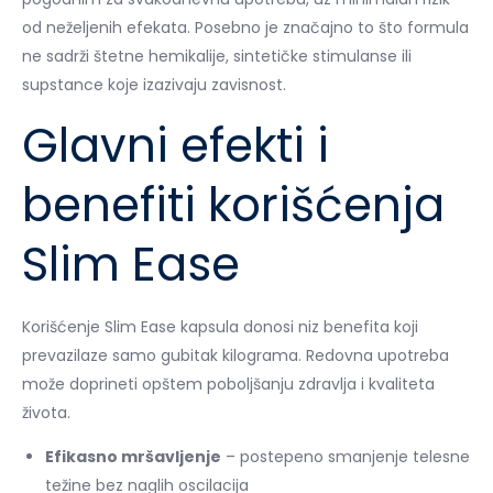
od neželjenih efekata. Posebno je značajno to što formula
ne sadrži štetne hemikalije, sintetičke stimulanse ili
supstance koje izazivaju zavisnost.
Glavni efekti i
benefiti korišćenja
Slim Ease
Korišćenje Slim Ease kapsula donosi niz benefita koji
prevazilaze samo gubitak kilograma. Redovna upotreba
može doprineti opštem poboljšanju zdravlja i kvaliteta
života.
Efikasno mršavljenje
– postepeno smanjenje telesne
težine bez naglih oscilacija