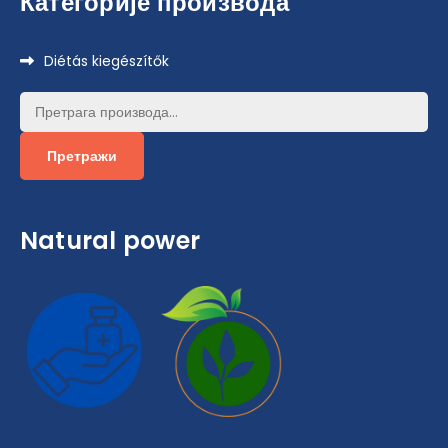
Категорије производа
Diétás kiegészítők
Претрага
за:
Претражи
Natural power