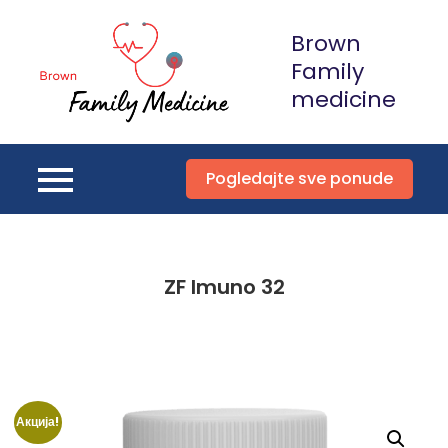
Skip
Brown
to
content
Family
medicine
Pogledajte sve ponude
ZF Imuno 32
Акција!