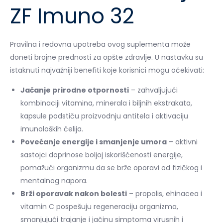
ZF Imuno 32
Pravilna i redovna upotreba ovog suplementa može
doneti brojne prednosti za opšte zdravlje. U nastavku su
istaknuti najvažniji benefiti koje korisnici mogu očekivati:
Jačanje prirodne otpornosti
– zahvaljujući
kombinaciji vitamina, minerala i biljnih ekstrakata,
kapsule podstiču proizvodnju antitela i aktivaciju
imunoloških ćelija.
Povećanje energije i smanjenje umora
– aktivni
sastojci doprinose boljoj iskorišćenosti energije,
pomažući organizmu da se brže oporavi od fizičkog i
mentalnog napora.
Brži oporavak nakon bolesti
– propolis, ehinacea i
vitamin C pospešuju regeneraciju organizma,
smanjujući trajanje i jačinu simptoma virusnih i