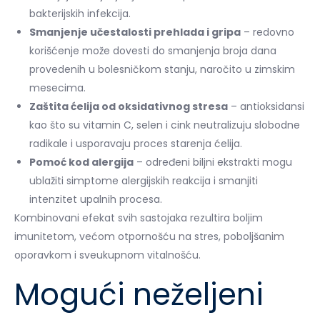
bakterijskih infekcija.
Smanjenje učestalosti prehlada i gripa
– redovno
korišćenje može dovesti do smanjenja broja dana
provedenih u bolesničkom stanju, naročito u zimskim
mesecima.
Zaštita ćelija od oksidativnog stresa
– antioksidansi
kao što su vitamin C, selen i cink neutralizuju slobodne
radikale i usporavaju proces starenja ćelija.
Pomoć kod alergija
– određeni biljni ekstrakti mogu
ublažiti simptome alergijskih reakcija i smanjiti
intenzitet upalnih procesa.
Kombinovani efekat svih sastojaka rezultira boljim
imunitetom, većom otpornošću na stres, poboljšanim
oporavkom i sveukupnom vitalnošću.
Mogući neželjeni