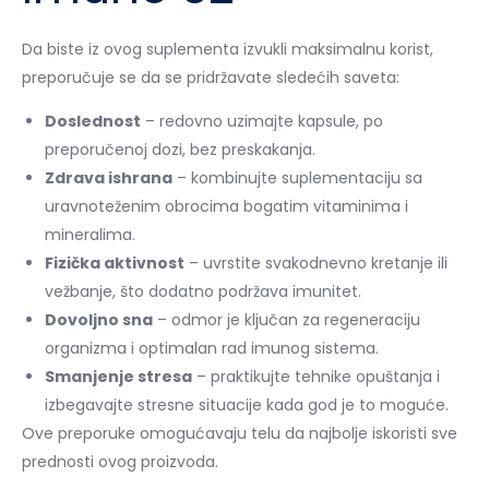
Da biste iz ovog suplementa izvukli maksimalnu korist,
preporučuje se da se pridržavate sledećih saveta:
Doslednost
– redovno uzimajte kapsule, po
preporučenoj dozi, bez preskakanja.
Zdrava ishrana
– kombinujte suplementaciju sa
uravnoteženim obrocima bogatim vitaminima i
mineralima.
Fizička aktivnost
– uvrstite svakodnevno kretanje ili
vežbanje, što dodatno podržava imunitet.
Dovoljno sna
– odmor je ključan za regeneraciju
organizma i optimalan rad imunog sistema.
Smanjenje stresa
– praktikujte tehnike opuštanja i
izbegavajte stresne situacije kada god je to moguće.
Ove preporuke omogućavaju telu da najbolje iskoristi sve
prednosti ovog proizvoda.