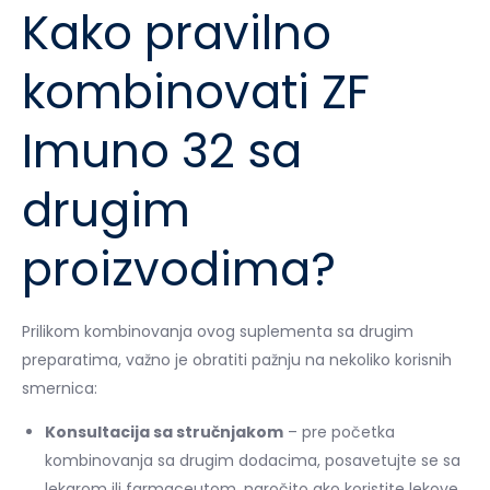
Kako pravilno
kombinovati ZF
Imuno 32 sa
drugim
proizvodima?
Prilikom kombinovanja ovog suplementa sa drugim
preparatima, važno je obratiti pažnju na nekoliko korisnih
smernica:
Konsultacija sa stručnjakom
– pre početka
kombinovanja sa drugim dodacima, posavetujte se sa
lekarom ili farmaceutom, naročito ako koristite lekove.