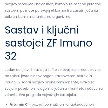
pažljivo osmišljen i balansiran, kombinuje moćne prirodne
sastojke, poznate po svojoj efikasnosti u zaštiti i jačanju
odbrambenih mehanizama organizma.
Sastav i ključni
sastojci ZF Imuno
32
Jedan od glavnih razloga zašto se ovaj suplement izdvaja
na tržištu jeste njegov bogat i raznovrstan sastav. ZF
Imuno 32 sadrži pažljivo birane komponente, svaka sa
svojom posebnom ulogom u jačanju imuniteta i očuvanju
zdravlja. Evo pregleda najvažnijih sastojaka:
Vitamin C
– poznat po snažnom antioksidativnom