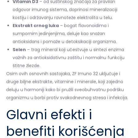
Vitamin D3
– od suštinskog značaja za pravilan
odgovor imunog sistema, doprinosi mineralizaciji
kostiju i održavanju ravnoteže elektrolita u telu.
Ekstrakt crnog luka
– bogat flavonoidima i
sumpornim jedinjenjima, deluje kao snažan
antioksidans i pomaže u detoksikaciji organizma.
Selen
– trag mineral koji učestvuje u sintezi enzima
važnih za antioksidativnu zaštitu i normalnu funkciju
štitne žlezde.
Osim ovih osnovnih sastojaka, ZF Imuno 32 uključuje i
druge biljne ekstrakte, vitamine i minerale, koji zajedno
deluju u harmoniji kako bi pružili sveobuhvatnu podršku
organizmu u borbi protiv svakodnevnog stresa i infekcija.
Glavni efekti i
benefiti korišćenja