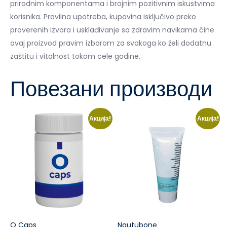
prirodnim komponentama i brojnim pozitivnim iskustvima
korisnika. Pravilna upotreba, kupovina isključivo preko
proverenih izvora i usklađivanje sa zdravim navikama čine
ovaj proizvod pravim izborom za svakoga ko želi dodatnu
zaštitu i vitalnost tokom cele godine.
Повезани производи
Акција!
Акција!
O Caps
Nautubone