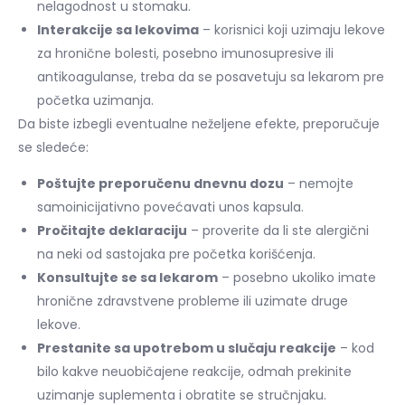
nelagodnost u stomaku.
Interakcije sa lekovima
– korisnici koji uzimaju lekove
za hronične bolesti, posebno imunosupresive ili
antikoagulanse, treba da se posavetuju sa lekarom pre
početka uzimanja.
Da biste izbegli eventualne neželjene efekte, preporučuje
se sledeće:
Poštujte preporučenu dnevnu dozu
– nemojte
samoinicijativno povećavati unos kapsula.
Pročitajte deklaraciju
– proverite da li ste alergični
na neki od sastojaka pre početka korišćenja.
Konsultujte se sa lekarom
– posebno ukoliko imate
hronične zdravstvene probleme ili uzimate druge
lekove.
Prestanite sa upotrebom u slučaju reakcije
– kod
bilo kakve neuobičajene reakcije, odmah prekinite
uzimanje suplementa i obratite se stručnjaku.