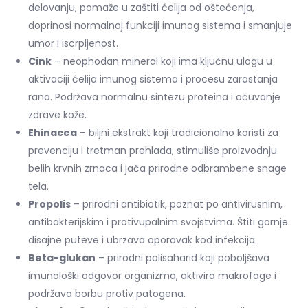
delovanju, pomaže u zaštiti ćelija od oštećenja,
doprinosi normalnoj funkciji imunog sistema i smanjuje
umor i iscrpljenost.
Cink
– neophodan mineral koji ima ključnu ulogu u
aktivaciji ćelija imunog sistema i procesu zarastanja
rana. Podržava normalnu sintezu proteina i očuvanje
zdrave kože.
Ehinacea
– biljni ekstrakt koji tradicionalno koristi za
prevenciju i tretman prehlada, stimuliše proizvodnju
belih krvnih zrnaca i jača prirodne odbrambene snage
tela.
Propolis
– prirodni antibiotik, poznat po antivirusnim,
antibakterijskim i protivupalnim svojstvima. Štiti gornje
disajne puteve i ubrzava oporavak kod infekcija.
Beta-glukan
– prirodni polisaharid koji poboljšava
imunološki odgovor organizma, aktivira makrofage i
podržava borbu protiv patogena.