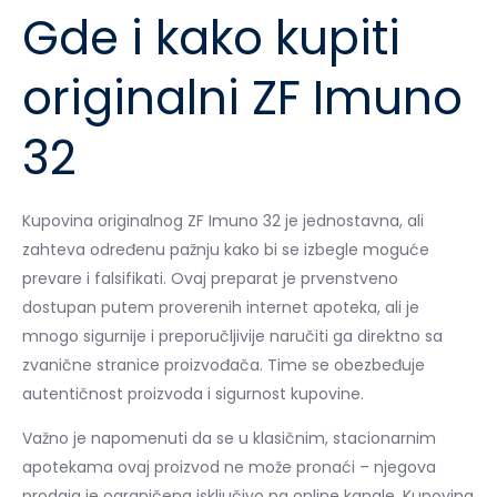
Gde i kako kupiti
originalni ZF Imuno
32
Kupovina originalnog ZF Imuno 32 je jednostavna, ali
zahteva određenu pažnju kako bi se izbegle moguće
prevare i falsifikati. Ovaj preparat je prvenstveno
dostupan putem proverenih internet apoteka, ali je
mnogo sigurnije i preporučljivije naručiti ga direktno sa
zvanične stranice proizvođača. Time se obezbeđuje
autentičnost proizvoda i sigurnost kupovine.
Važno je napomenuti da se u klasičnim, stacionarnim
apotekama ovaj proizvod ne može pronaći – njegova
prodaja je ograničena isključivo na online kanale. Kupovina