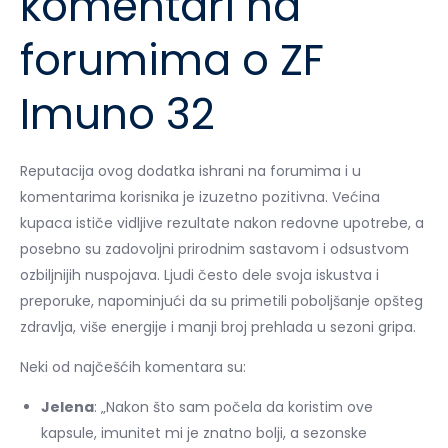
komentari na
forumima o ZF
Imuno 32
Reputacija ovog dodatka ishrani na forumima i u
komentarima korisnika je izuzetno pozitivna. Većina
kupaca ističe vidljive rezultate nakon redovne upotrebe, a
posebno su zadovoljni prirodnim sastavom i odsustvom
ozbiljnijih nuspojava. Ljudi često dele svoja iskustva i
preporuke, napominjući da su primetili poboljšanje opšteg
zdravlja, više energije i manji broj prehlada u sezoni gripa.
Neki od najčešćih komentara su:
Jelena
: „Nakon što sam počela da koristim ove
kapsule, imunitet mi je znatno bolji, a sezonske