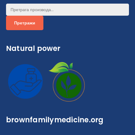
Претрага
за:
Претражи
Natural power
brownfamilymedicine.org