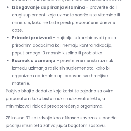
Izbegavanje dupliranja vitamina
– proverite da li
drugi suplementi koje uzimate sadrže iste vitamine ili
minerale, kako ne biste prešli preporučene dnevne
doze.
Prirodni proizvodi
– najbolje je kombinovati ga sa
prirodnim dodacima koji nemaju kontraindikacija,
poput omega-3 masnih kiselina ili probiotika.
Razmak u uzimanju
– pravite vremenski razmak
između uzimanja različitih suplemenata, kako bi
organizam optimalno apsorbovao sve hranljive
materije.
Pažljivo birajte dodatke koje koristite zajedno sa ovim
preparatom kako biste maksimalizovali efekte, a
minimizovali rizik od preopterećenja organizma.
ZF Imuno 32 se izdvojio kao efikasan saveznik u podršci i
jačanju imuniteta zahvaljujući bogatom sastavu,