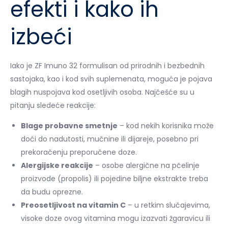
efekti i kako ih
izbeći
Iako je ZF Imuno 32 formulisan od prirodnih i bezbednih
sastojaka, kao i kod svih suplemenata, moguća je pojava
blagih nuspojava kod osetljivih osoba. Najčešće su u
pitanju sledeće reakcije:
Blage probavne smetnje
– kod nekih korisnika može
doći do nadutosti, mučnine ili dijareje, posebno pri
prekoračenju preporučene doze.
Alergijske reakcije
– osobe alergične na pčelinje
proizvode (propolis) ili pojedine biljne ekstrakte treba
da budu oprezne.
Preosetljivost na vitamin C
– u retkim slučajevima,
visoke doze ovog vitamina mogu izazvati žgaravicu ili