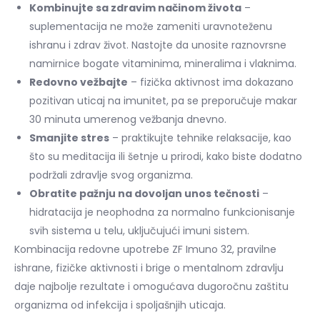
Kombinujte sa zdravim načinom života
–
suplementacija ne može zameniti uravnoteženu
ishranu i zdrav život. Nastojte da unosite raznovrsne
namirnice bogate vitaminima, mineralima i vlaknima.
Redovno vežbajte
– fizička aktivnost ima dokazano
pozitivan uticaj na imunitet, pa se preporučuje makar
30 minuta umerenog vežbanja dnevno.
Smanjite stres
– praktikujte tehnike relaksacije, kao
što su meditacija ili šetnje u prirodi, kako biste dodatno
podržali zdravlje svog organizma.
Obratite pažnju na dovoljan unos tečnosti
–
hidratacija je neophodna za normalno funkcionisanje
svih sistema u telu, uključujući imuni sistem.
Kombinacija redovne upotrebe ZF Imuno 32, pravilne
ishrane, fizičke aktivnosti i brige o mentalnom zdravlju
daje najbolje rezultate i omogućava dugoročnu zaštitu
organizma od infekcija i spoljašnjih uticaja.