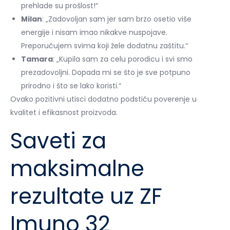
prehlade su prošlost!“
Milan
: „Zadovoljan sam jer sam brzo osetio više
energije i nisam imao nikakve nuspojave.
Preporučujem svima koji žele dodatnu zaštitu.“
Tamara
: „Kupila sam za celu porodicu i svi smo
prezadovoljni. Dopada mi se što je sve potpuno
prirodno i što se lako koristi.“
Ovako pozitivni utisci dodatno podstiču poverenje u
kvalitet i efikasnost proizvoda.
Saveti za
maksimalne
rezultate uz ZF
Imuno 32