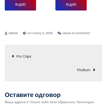
је
је:
је
је:
Kupiti
Kupiti
била:
3
била:
1
7
700,00 рсд.
9
490,00 рс
400,00 рсд.
450,00 рсд.
on
септембар 2, 2025
Leave a Comment
ZF
Imuno
Кретање
32
Pro Caps
чланка
FitoBurn
Оставите одговор
Ваша адреса е-поште неће бити објављена.
Неопходна