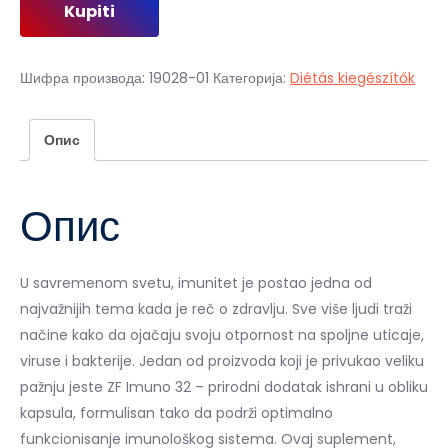
Kupiti
је
је:
била:
1
9
890,00 рсд.
Шифра производа:
19028-01
Категорија:
Diétás kiegészítők
450,00 рсд.
Опис
Опис
U savremenom svetu, imunitet je postao jedna od
najvažnijih tema kada je reč o zdravlju. Sve više ljudi traži
načine kako da ojačaju svoju otpornost na spoljne uticaje,
viruse i bakterije. Jedan od proizvoda koji je privukao veliku
pažnju jeste ZF Imuno 32 – prirodni dodatak ishrani u obliku
kapsula, formulisan tako da podrži optimalno
funkcionisanje imunološkog sistema. Ovaj suplement,