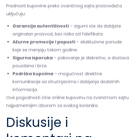
Prednosti kupovine preko zvaničnog sajta proizvođača
uključuju:
Garancija autentičnosti
– sigurni ste da dobijate
originalan proizvod, bez rizika od falsifikata.
Ažurne promocije i popusti
– ekskluzivne ponude
koje se menjaju tokom godine.
Sigurna isporuka
– pakovanje je diskretno, a dostava
pouzdana i brza.
Podrška kupcima
– mogućnost direktne
komunikacije sa stručnjacima i dobijanja dodatnih
informacija.
Ove pogodnosti čine online kupovinu na zvaničnom sajtu
najpametnijim izborom za svakog korisnika.
Diskusije i