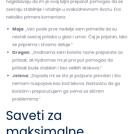
naglašavaju da im je ovaj biljni preparat pomogao da se
osećaju stabilnije i vitalnije u svakodnevnom životu. Evo
nekoliko primera komentara:
Maja
: „Već posle prve nedelje sam primetila da su
nestali osećaj pritiska u glavi i umor. Čaj je prijatan, lako
se priprema i stvarno deluje.“
Dragan
: „Godinama sam koristio razne preparate za
pritisak, ali Hydromax mi je prvi put pomogao da
pritisak bude stabilan i bez velikih skokova.“
Jelena
: „Dopada mi se što je potpuno prirodan i što
nemam nuspojave kao kod lekova. Nastaviću da ga
koristim i preporučujem ga svima sa sličnim
problemima.“
Saveti za
maksimalne