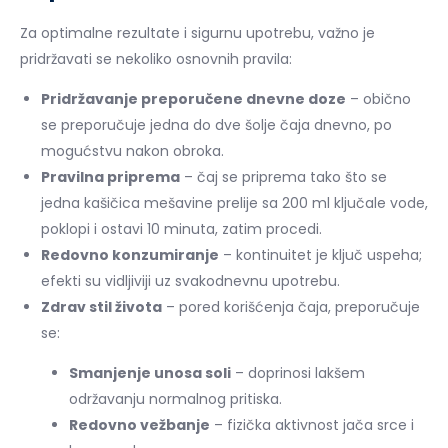
Za optimalne rezultate i sigurnu upotrebu, važno je
pridržavati se nekoliko osnovnih pravila:
Pridržavanje preporučene dnevne doze
– obično
se preporučuje jedna do dve šolje čaja dnevno, po
mogućstvu nakon obroka.
Pravilna priprema
– čaj se priprema tako što se
jedna kašičica mešavine prelije sa 200 ml ključale vode,
poklopi i ostavi 10 minuta, zatim procedi.
Redovno konzumiranje
– kontinuitet je ključ uspeha;
efekti su vidljiviji uz svakodnevnu upotrebu.
Zdrav stil života
– pored korišćenja čaja, preporučuje
se:
Smanjenje unosa soli
– doprinosi lakšem
održavanju normalnog pritiska.
Redovno vežbanje
– fizička aktivnost jača srce i