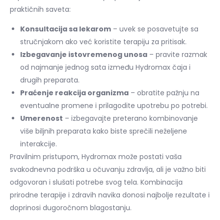
praktičnih saveta:
Konsultacija sa lekarom
– uvek se posavetujte sa
stručnjakom ako već koristite terapiju za pritisak.
Izbegavanje istovremenog unosa
– pravite razmak
od najmanje jednog sata između Hydromax čaja i
drugih preparata.
Praćenje reakcija organizma
– obratite pažnju na
eventualne promene i prilagodite upotrebu po potrebi.
Umerenost
– izbegavajte preterano kombinovanje
više biljnih preparata kako biste sprečili neželjene
interakcije.
Pravilnim pristupom, Hydromax može postati vaša
svakodnevna podrška u očuvanju zdravlja, ali je važno biti
odgovoran i slušati potrebe svog tela. Kombinacija
prirodne terapije i zdravih navika donosi najbolje rezultate i
doprinosi dugoročnom blagostanju.