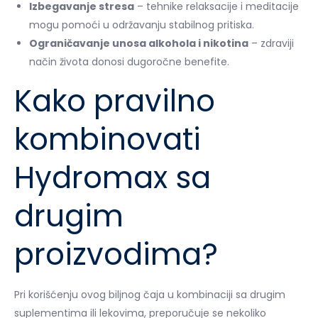
Izbegavanje stresa
– tehnike relaksacije i meditacije
mogu pomoći u održavanju stabilnog pritiska.
Ograničavanje unosa alkohola i nikotina
– zdraviji
način života donosi dugoročne benefite.
Kako pravilno
kombinovati
Hydromax sa
drugim
proizvodima?
Pri korišćenju ovog biljnog čaja u kombinaciji sa drugim
suplementima ili lekovima, preporučuje se nekoliko