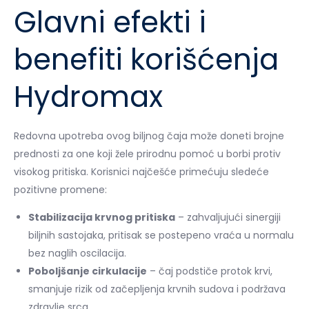
Glavni efekti i
benefiti korišćenja
Hydromax
Redovna upotreba ovog biljnog čaja može doneti brojne
prednosti za one koji žele prirodnu pomoć u borbi protiv
visokog pritiska. Korisnici najčešće primećuju sledeće
pozitivne promene:
Stabilizacija krvnog pritiska
– zahvaljujući sinergiji
biljnih sastojaka, pritisak se postepeno vraća u normalu
bez naglih oscilacija.
Poboljšanje cirkulacije
– čaj podstiče protok krvi,
smanjuje rizik od začepljenja krvnih sudova i podržava
zdravlje srca.