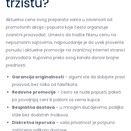
tržištu?
Aktuelna cena ovog preparata varira u zavisnosti od
promotivnih akcija i popusta koje često organizuje
zvanični proizvođač. Umesto da tražite fiksnu cenu na
nepoznatim sajtovima, najpouzdanije je da uvek proverite
ponudu i aktuelne promocije na zvaničnoj internet stranici
proizvođača. Kupovina preko ovog kanala donosi brojne
prednosti:
Garancija originalnosti
– sigurni ste da dobijate pravi
proizvod, bez rizika od falsifikata.
Redovne promocije
– često se nude popusti, paketi
po povoljnijoj ceni ili pokloni za verne kupce.
Besplatna dostava
– u mnogim slučajevima, pošiljka
stiže bez dodatnih troškova.
Diskretna isporuka
– vaša privatnost je potpuno
zaštićena prilikom dostave.