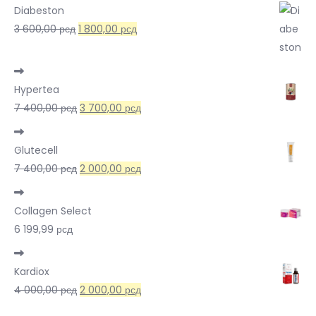
Diabeston
Оригинална
Тренутна
3 600,00
рсд
1 800,00
рсд
цена
цена
је
је:
била:
1
Hypertea
3
800,00 рсд.
Оригинална
Тренутна
7 400,00
рсд
3 700,00
рсд
600,00 рсд.
цена
цена
је
је:
Glutecell
била:
3
Оригинална
Тренутна
7 400,00
рсд
2 000,00
рсд
7
700,00 рсд.
цена
цена
400,00 рсд.
је
је:
Collagen Select
била:
2
6 199,99
рсд
7
000,00 рсд.
400,00 рсд.
Kardiox
Оригинална
Тренутна
4 000,00
рсд
2 000,00
рсд
цена
цена