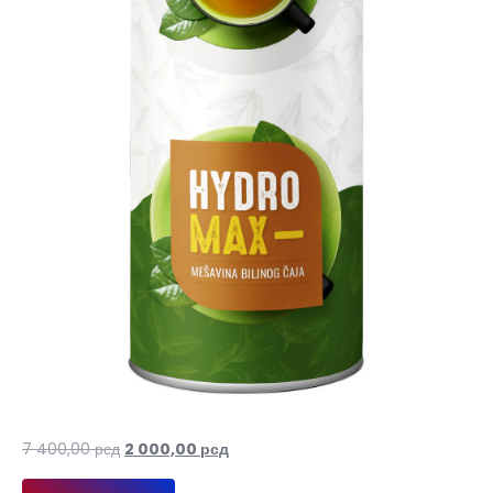
Оригинална
Тренутна
7 400,00
рсд
2 000,00
рсд
цена
цена