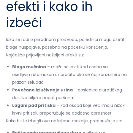
efekti i kako ih
izbeći
Iako se radi o prirodnom proizvodu, pojedinci mogu osetiti
blage nuspojave, posebno na početku korišćenja.
Najčešće prijavljeni neželjeni efekti su:
Blaga mučnina
– može se javiti kod osoba sa
osetljivim stomakom, naročito ako se čaj konzumira na
prazan želudac.
Povećano izlučivanje urina
– posledica diuretičkog
dejstva biljaka poput peršuna.
Lagani pad pritiska
– kod osoba koje već imaju nizak
krvni pritisak, preporučuje se dodatna opreznost.
Kako biste izbegli ove neželjene reakcije, preporučuje se:
Poštovanje preporučene doze
– nikada ne