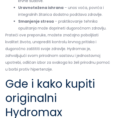
krvne sudove.
Uravnotežena ishrana
– unos voća, povrća i
integralnih žitarica dodatno podržava zdravlje.
Smanjenje stresa
– praktikovanje tehnika
opuštanja može doprineti dugoročnom zdravlju.
Prateći ove preporuke, možete značajno poboljšati
kvalitet života, unaprediti kontrolu krvnog pritiska i
dugoročno zaštititi svoje zdravlje. Hydromax je,
zahvaljujući svom prirodnom sastavu i jednostavnoj
upotrebi, odličan izbor za svakoga ko želi prirodnu pomoć
u borbi protiv hipertenzije.
Gde i kako kupiti
originalni
Hydromax