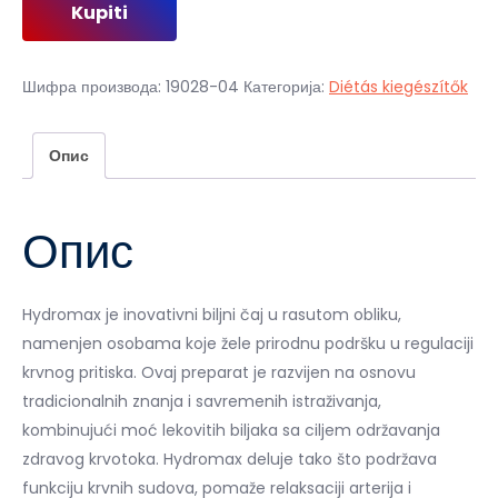
Kupiti
је
је:
била:
2
7
000,00 рсд.
Шифра производа:
19028-04
Категорија:
Diétás kiegészítők
400,00 рсд.
Опис
Опис
Hydromax je inovativni biljni čaj u rasutom obliku,
namenjen osobama koje žele prirodnu podršku u regulaciji
krvnog pritiska. Ovaj preparat je razvijen na osnovu
tradicionalnih znanja i savremenih istraživanja,
kombinujući moć lekovitih biljaka sa ciljem održavanja
zdravog krvotoka. Hydromax deluje tako što podržava
funkciju krvnih sudova, pomaže relaksaciji arterija i