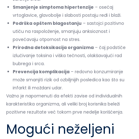
Smanjenje simptoma hipertenzije
– osećaj
vrtoglavice, glavobolje i slabosti postaju ređi i blaži.
Podrška opštem blagostanju
– sastojci pozitivno
utiču na raspoloženje, smanjuju anksioznost i
povećavaju otpornost na stres.
Prirodna detoksikacija organizma
– čaj podstiče
izlučivanje toksina i viška tečnosti, olakšavajući rad
bubrega i srca.
Prevencija komplikacija
– redovno konzumiranje
može smanjiti rizik od ozbiljnijih posledica kao što su
infarkt ili moždani udar.
Važno je napomenuti da efekti zavise od individualnih
karakteristika organizma, ali veliki broj korisnika beleži
pozitivne rezultate već tokom prve nedelje korišćenja.
Mogući neželjeni