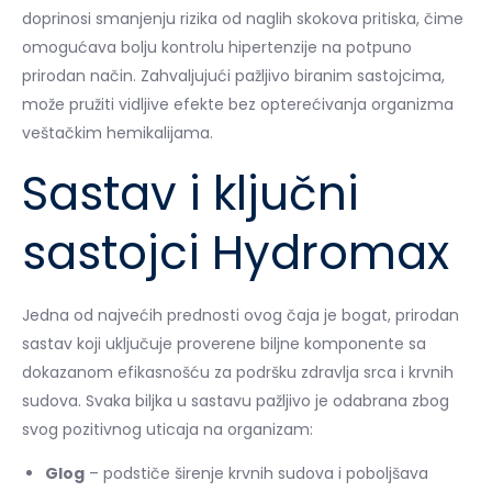
doprinosi smanjenju rizika od naglih skokova pritiska, čime
omogućava bolju kontrolu hipertenzije na potpuno
prirodan način. Zahvaljujući pažljivo biranim sastojcima,
može pružiti vidljive efekte bez opterećivanja organizma
veštačkim hemikalijama.
Sastav i ključni
sastojci Hydromax
Jedna od najvećih prednosti ovog čaja je bogat, prirodan
sastav koji uključuje proverene biljne komponente sa
dokazanom efikasnošću za podršku zdravlja srca i krvnih
sudova. Svaka biljka u sastavu pažljivo je odabrana zbog
svog pozitivnog uticaja na organizam:
Glog
– podstiče širenje krvnih sudova i poboljšava