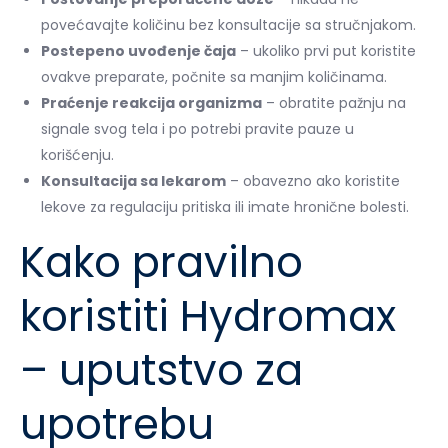
povećavajte količinu bez konsultacije sa stručnjakom.
Postepeno uvođenje čaja
– ukoliko prvi put koristite
ovakve preparate, počnite sa manjim količinama.
Praćenje reakcija organizma
– obratite pažnju na
signale svog tela i po potrebi pravite pauze u
korišćenju.
Konsultacija sa lekarom
– obavezno ako koristite
lekove za regulaciju pritiska ili imate hronične bolesti.
Kako pravilno
koristiti Hydromax
– uputstvo za
upotrebu