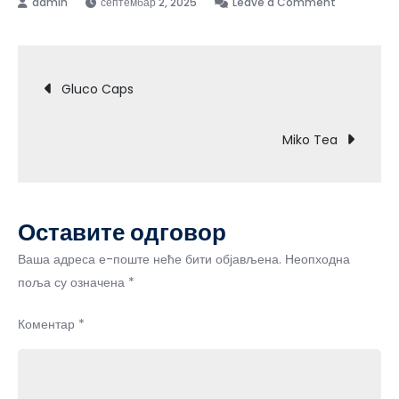
on
септембар 2, 2025
Leave a Comment
Hydromax
Кретање
Gluco Caps
чланка
Miko Tea
Оставите одговор
Ваша адреса е-поште неће бити објављена.
Неопходна
поља су означена
*
Коментар
*