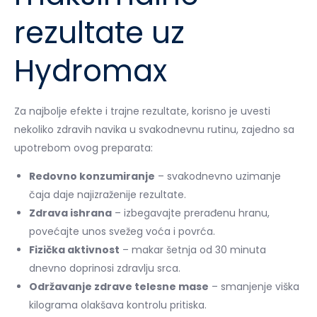
rezultate uz
Hydromax
Za najbolje efekte i trajne rezultate, korisno je uvesti
nekoliko zdravih navika u svakodnevnu rutinu, zajedno sa
upotrebom ovog preparata:
Redovno konzumiranje
– svakodnevno uzimanje
čaja daje najizraženije rezultate.
Zdrava ishrana
– izbegavajte prerađenu hranu,
povećajte unos svežeg voća i povrća.
Fizička aktivnost
– makar šetnja od 30 minuta
dnevno doprinosi zdravlju srca.
Održavanje zdrave telesne mase
– smanjenje viška
kilograma olakšava kontrolu pritiska.