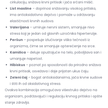
cirkulaciju, snižava krvni pritisak i jača srčani mišić.
List masline
– doprinosi snižavanju visokog pritiska,
ima antioksidativno dejstvo i pomaže u održavanju
elastičnosti krvnih sudova.
Valerijana
– umiruje nervni sistem, smanjuje nivo
stresa koji je jedan od glavnih uzročnika hipertenzije.
Peršun
– pospešuje izlučivanje viška tečnosti iz
organizma, čime se smanjuje opterećenje na srce.
Kamilica
– deluje opuštajuće na telo, poboljšava san i
umanjuje napetost.
Hibiskus
– poznat po sposobnosti da prirodno snižava
krvni pritisak, osvežava i daje prijatan ukus čaju.
Zeleni čaj
– bogat antioksidansima, jača krvne sudove
i štiti ih od oksidativnog stresa.
Ovakva kombinacija omogućava višestruko dejstvo na
organizam, podržavajući i regulaciju krvnog pritiska i opšte
stanje zdravlja.