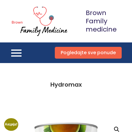
Skip
Brown
to
content
Family
medicine
Pogledajte sve ponude
Hydromax
Акција!