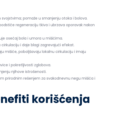
 svojstvima; pomaže u smanjenju otoka i bolova.
podstiče regeneraciju tkiva i ubrzava oporavak nakon
uje osećaj bola i umora u mišićima.
cirkulaciju i daje blagi zagrevajući efekat.
u mišiće, poboljšavaju lokalnu cirkulaciju i imaju
ice i pokretljivosti zglobova.
enju njihove istrošenosti.
snim prirodnim rešenjem za svakodnevnu negu mišića i
enefiti korišćenja