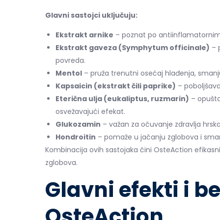
Glavni sastojci uključuju:
Ekstrakt arnike
– poznat po antiinflamatornim
Ekstrakt gaveza (Symphytum officinale)
– 
povreda.
Mentol
– pruža trenutni osećaj hlađenja, smanj
Kapsaicin (ekstrakt čili paprike)
– poboljšava 
Eterična ulja (eukaliptus, ruzmarin)
– opuštaj
osvežavajući efekat.
Glukozamin
– važan za očuvanje zdravlja hrskav
Hondroitin
– pomaže u jačanju zglobova i smanj
Kombinacija ovih sastojaka čini OsteAction efika
zglobova.
Glavni efekti i b
OsteAction