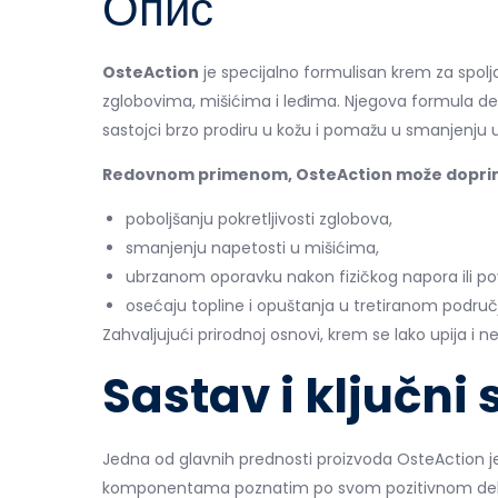
Опис
OsteAction
je specijalno formulisan krem za spo
zglobovima, mišićima i leđima. Njegova formula del
sastojci brzo prodiru u kožu i pomažu u smanjenju u
Redovnom primenom, OsteAction može doprin
poboljšanju pokretljivosti zglobova,
smanjenju napetosti u mišićima,
ubrzanom oporavku nakon fizičkog napora ili po
osećaju topline i opuštanja u tretiranom područ
Zahvaljujući prirodnoj osnovi, krem se lako upija i 
Sastav i ključni
Jedna od glavnih prednosti proizvoda OsteAction je
komponentama poznatim po svom pozitivnom delov