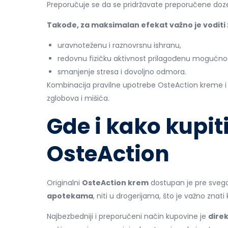
Preporučuje se da se pridržavate preporučene doze 
Takođe, za maksimalan efekat važno je voditi z
uravnoteženu i raznovrsnu ishranu,
redovnu fizičku aktivnost prilagođenu mogućno
smanjenje stresa i dovoljno odmora.
Kombinacija pravilne upotrebe OsteAction kreme i 
zglobova i mišića.
Gde i kako kupiti
OsteAction
Originalni
OsteAction krem
dostupan je pre svega
apotekama
, niti u drogerijama, što je važno znati k
Najbezbedniji i preporučeni način kupovine je
dire