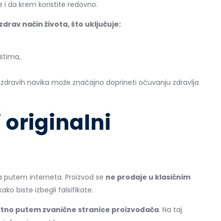
i da krem koristite redovno.
drav način života, što uključuje:
stima,
zdravih navika može značajno doprineti očuvanju zdravlja
 originalni
 putem interneta. Proizvod se
ne prodaje u klasičnim
ako biste izbegli falsifikate.
ktno putem zvanične stranice proizvođača
. Na taj