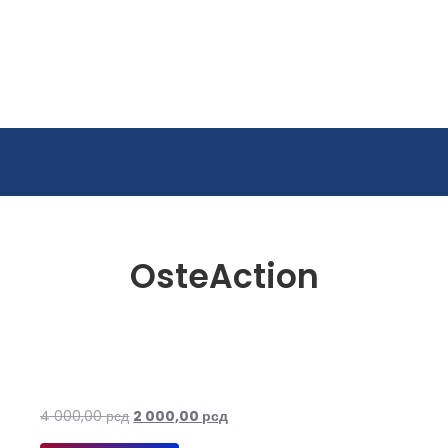
OsteAction
Оригинална
Тренутна
4 000,00
рсд
2 000,00
рсд
цена
цена