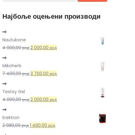
Најбоље оцењени производи
Nautubone
Оригинална
Тренутна
4 000,00
рсд
2 000,00
рсд
цена
цена
је
је:
Mikoherb
била:
2
Оригинална
Тренутна
7 400,00
рсд
3 700,00
рсд
4
000,00 рсд.
цена
цена
000,00 рсд.
је
је:
Testoy Gel
била:
3
Оригинална
Тренутна
4 000,00
рсд
2 000,00
рсд
7
700,00 рсд.
цена
цена
400,00 рсд.
је
је:
Erektron
била:
2
Оригинална
Тренутна
2 980,00
рсд
1 490,00
рсд
4
000,00 рсд.
цена
цена