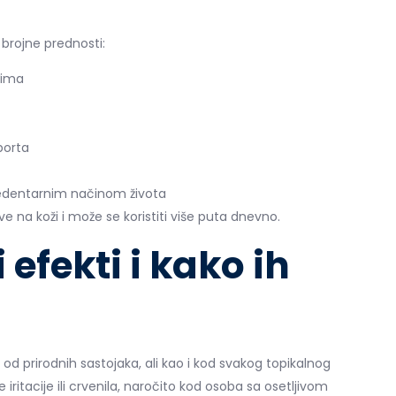
rojne prednosti:
đima
sporta
 sedentarnim načinom života
ve na koži i može se koristiti više puta dnevno.
efekti i kako ih
od prirodnih sastojaka, ali kao i kod svakog topikalnog
ritacije ili crvenila, naročito kod osoba sa osetljivom