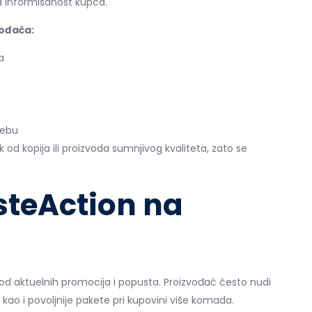
a informisanost kupca.
vođača:
a
rebu
 od kopija ili proizvoda sumnjivog kvaliteta, zato se
steAction na
od aktuelnih promocija i popusta. Proizvođač često nudi
, kao i povoljnije pakete pri kupovini više komada.