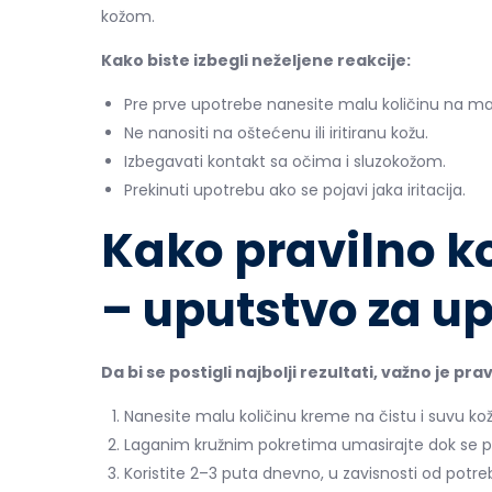
kožom.
Kako biste izbegli neželjene reakcije:
Pre prve upotrebe nanesite malu količinu na manj
Ne nanositi na oštećenu ili iritiranu kožu.
Izbegavati kontakt sa očima i sluzokožom.
Prekinuti upotrebu ako se pojavi jaka iritacija.
Kako pravilno ko
– uputstvo za u
Da bi se postigli najbolji rezultati, važno je pra
Nanesite malu količinu kreme na čistu i suvu kož
Laganim kružnim pokretima umasirajte dok se p
Koristite 2–3 puta dnevno, u zavisnosti od potre