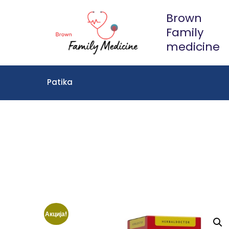
Skip
Brown
to
Family
content
medicine
Patika
Акција!