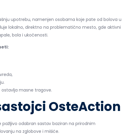
ljašnju upotrebu, namenjen osobama koje pate od bolova u
uje lokalno, direktno na problematično mesto, gde aktivni
pale, bola i ukočenosti.
eti:
vreda,
ju.
ne ostavlja masne tragove.
 sastojci OsteAction
 pažljivo odabran sastav baziran na prirodnim
anju na zglobove i mišiće.