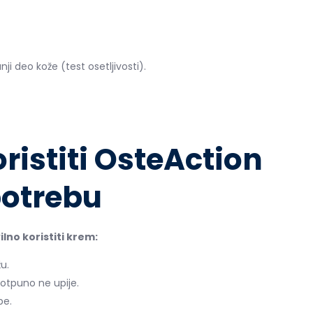
i deo kože (test osetljivosti).
ristiti OsteAction
potrebu
vilno koristiti krem:
u.
otpuno ne upije.
be.