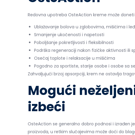
Redovna upotreba OsteAction kreme može doneti b
Ublažavanje bolova u zglobovima, mišićima i le
Smanjenje ukočenosti i napetosti
Poboljšanje pokretljivosti i fleksibilnosti
Podrška regeneraciji nakon fizičke aktivnosti ili 
Osećaj toplote i relaksacije u mišićima
Pogodno za sportiste, starije osobe i osobe sa
Zahvaljujući brzoj apsorpciji, krem ne ostavlja trago
Mogući neželjeni 
izbeći
OsteAction se generalno dobro podnosi i izrađen je 
proizvoda, u retkim slučajevima može doći do blage i