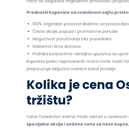
način se osigurava originalnost proizvoda i potpun
Prednosti kupovine na zvaničnom sajtu proiz
100% originalan proizvod direktno od proizvođač
Česte akcije, popusti i promotivne ponude
Mogućnost poručivanja bez posrednika
Diskretna i brza dostava
Podrška korisnicima i detaljna uputstva za upot
Kupovina preko neproverenih izvora može nositi rizik
preporučuje isključivo zvanični kanal prodaje.
Kolika je cena O
tržištu?
Cena OsteAction kreme može varirati u zavisnosti 
specijalne akcije i snižene cene za nove kupce